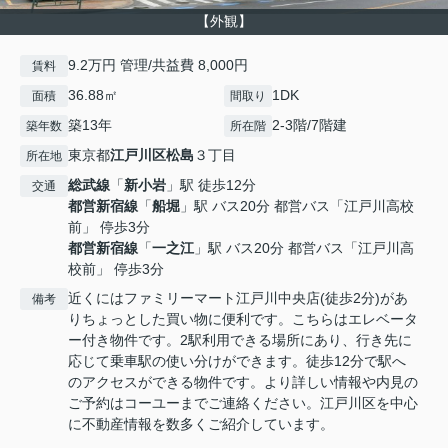
【外観】
9.2万円 管理/共益費 8,000円
賃料
36.88㎡
1DK
面積
間取り
築13年
2-3階/7階建
築年数
所在階
東京都
江戸川区
松島
３丁目
所在地
総武線
「
新小岩
」駅 徒歩12分
交通
都営新宿線
「
船堀
」駅 バス20分 都営バス「江戸川高校
前」 停歩3分
都営新宿線
「
一之江
」駅 バス20分 都営バス「江戸川高
校前」 停歩3分
近くにはファミリーマート江戸川中央店(徒歩2分)があ
備考
りちょっとした買い物に便利です。こちらはエレベータ
ー付き物件です。2駅利用できる場所にあり、行き先に
応じて乗車駅の使い分けができます。徒歩12分で駅へ
のアクセスができる物件です。より詳しい情報や内見の
ご予約はコーユーまでご連絡ください。江戸川区を中心
に不動産情報を数多くご紹介しています。