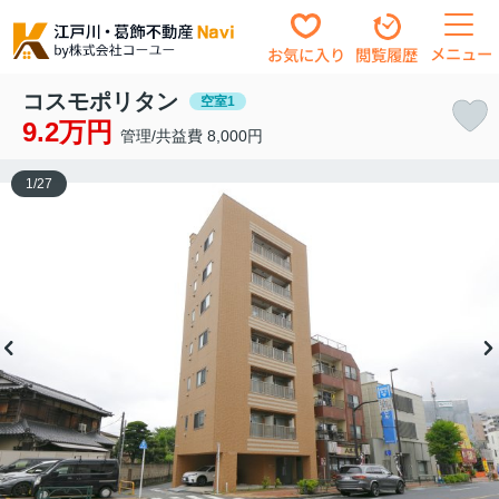
メニュー
お気に入り
閲覧履歴
コスモポリタン
空室1
9.2万円
管理/共益費 8,000円
1
/
27