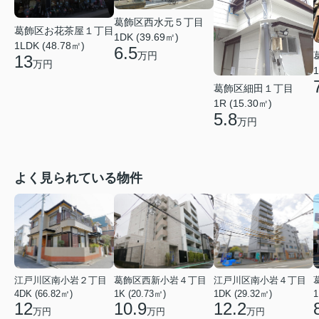
葛飾区西水元５丁目
葛飾区お花茶屋１丁目
1DK (39.69㎡)
1LDK (48.78㎡)
6.5
万円
13
万円
1
葛飾区細田１丁目
1R (15.30㎡)
5.8
万円
よく見られている物件
江戸川区南小岩２丁目
葛飾区西新小岩４丁目
江戸川区南小岩４丁目
4DK (66.82㎡)
1K (20.73㎡)
1DK (29.32㎡)
1
12
10.9
12.2
万円
万円
万円