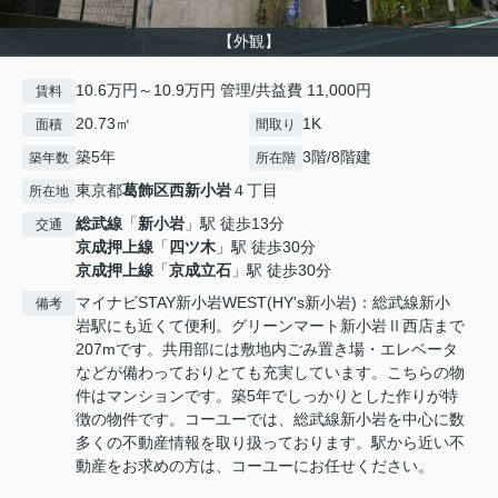
【外観】
10.6万円～10.9万円 管理/共益費 11,000円
賃料
20.73㎡
1K
面積
間取り
築5年
3階/8階建
築年数
所在階
東京都
葛飾区
西新小岩
４丁目
所在地
総武線
「
新小岩
」駅 徒歩13分
交通
京成押上線
「
四ツ木
」駅 徒歩30分
京成押上線
「
京成立石
」駅 徒歩30分
マイナビSTAY新小岩WEST(HY's新小岩)：総武線新小
備考
岩駅にも近くて便利。グリーンマート新小岩Ⅱ西店まで
207mです。共用部には敷地内ごみ置き場・エレベータ
などが備わっておりとても充実しています。こちらの物
件はマンションです。築5年でしっかりとした作りが特
徴の物件です。コーユーでは、総武線新小岩を中心に数
多くの不動産情報を取り扱っております。駅から近い不
動産をお求めの方は、コーユーにお任せください。