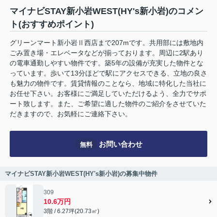
マイナビSTAY新小岩WEST(HY's新小岩)のコメン
ト(おすすめポイント)
グリーンマート新小岩Ⅱ西店まで207mです。共用部には敷地内
ごみ置き場・エレベータなどが揃っております。周辺に2駅あり
の電車通勤しやすい物件です。築5年の設備が充実した物件とな
っています。歩いて13分ほどで駅にアクセスできる、立地の良さ
も魅力の物件です。賃貸情報のことなら、地域に特化した当社に
お任せ下さい。お客様にご満足していただけるよう、全力でサポ
ート致します。また、ご希望に適した物件のご紹介をさせていた
だきますので、お気軽にご連絡下さい。
お問い合わせ
無料
マイナビSTAY新小岩WEST(HY's新小岩)の募集中物件
309
10.6万円
3階 / 6.27坪(20.73㎡)