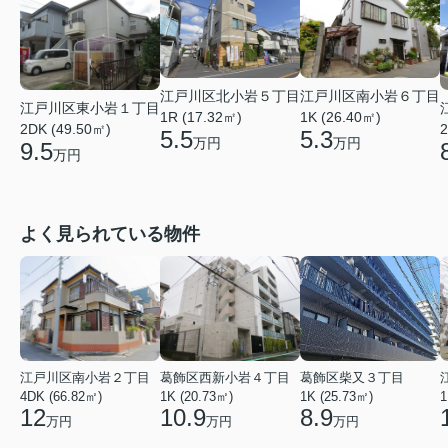
江戸川区北小岩５丁目
江戸川区南小岩６丁目
江戸川区東小岩１丁目
1R (17.32㎡)
1K (26.40㎡)
2DK (49.50㎡)
2
5.5
5.3
万円
万円
9.5
万円
よく見られている物件
江戸川区南小岩２丁目
葛飾区西新小岩４丁目
葛飾区柴又３丁目
4DK (66.82㎡)
1K (20.73㎡)
1K (25.73㎡)
1
12
10.9
8.9
万円
万円
万円