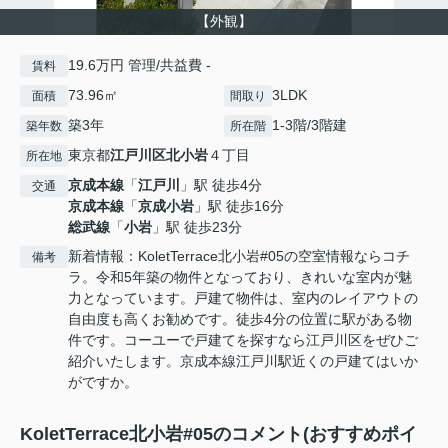
【外観】
19.6万円 管理/共益費 -
賃料
73.96㎡
3LDK
面積
間取り
築3年
1-3階/3階建
築年数
所在階
東京都
江戸川区
北小岩
４丁目
所在地
京成本線
「
江戸川
」駅 徒歩4分
交通
京成本線
「
京成小岩
」駅 徒歩16分
総武線
「
小岩
」駅 徒歩23分
新着情報：KoletTerrace北小岩#05の空室情報ならコチ
備考
ラ。令和5年築の物件となっており、きれいな室内が魅
力となっています。戸建て物件は、室内のレイアウトの
自由度も高くお勧めです。徒歩4分の位置に駅がある物
件です。コーユーで戸建てを探すなら江戸川区をぜひご
紹介いたします。京成本線江戸川駅近くの戸建てはいか
がですか。
KoletTerrace北小岩#05のコメント(おすすめポイ