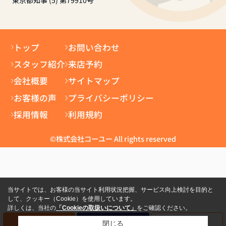
トップ
お問い合わせ
スタッフ紹介
来店予約
会社概要
サイトマップ
お客様の声
プライバシーポリシー
採用情報
利用規約
©株式会社コーユー All rights reserved
当サイトでは、お客様の当サイト利用状況把握、サービス向上検討を目的と
して、クッキー（Cookie）を使用しています。
詳しくは、当社の
「Cookieの取扱いについて」
をご確認ください。
電話
資料請求
来店予約
閉じる