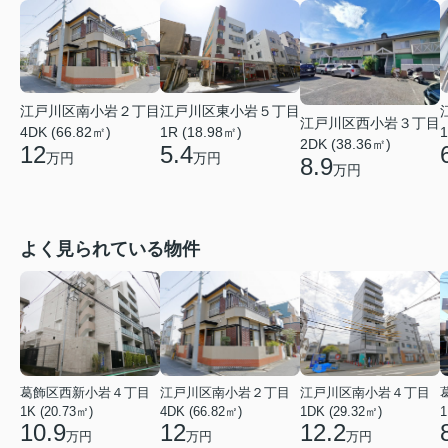
江戸川区南小岩２丁目
江戸川区東小岩５丁目
江戸川区西小岩３丁目
4DK (66.82㎡)
1R (18.98㎡)
1
2DK (38.36㎡)
12
5.4
万円
万円
8.9
万円
よく見られている物件
葛飾区西新小岩４丁目
江戸川区南小岩２丁目
江戸川区南小岩４丁目
1K (20.73㎡)
4DK (66.82㎡)
1DK (29.32㎡)
1
10.9
12
12.2
万円
万円
万円