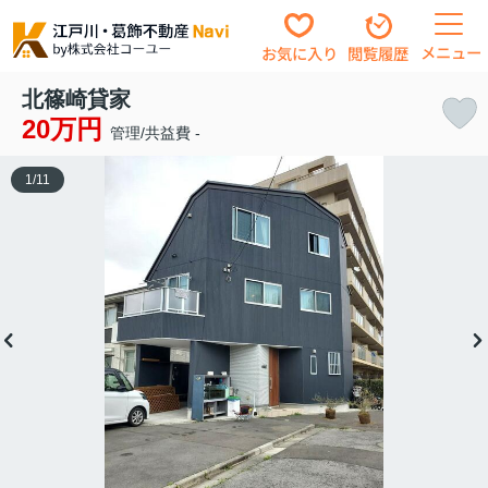
メニュー
お気に入り
閲覧履歴
北篠崎貸家
20万円
管理/共益費 -
1
/
11