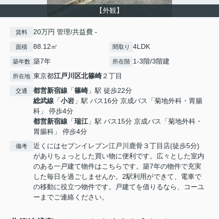
【外観】
20万円 管理/共益費 -
賃料
88.12㎡
4LDK
面積
間取り
築7年
1-3階/3階建
築年数
所在階
東京都
江戸川区
北篠崎
２丁目
所在地
都営新宿線
「
篠崎
」駅 徒歩22分
交通
総武線
「
小岩
」駅 バス16分 京成バス「菊地外科・胃腸
科」 停歩4分
都営新宿線
「
瑞江
」駅 バス15分 京成バス「菊地外科・
胃腸科」 停歩4分
近くにはセブンイレブン江戸川鹿骨３丁目店(徒歩5分)
備考
がありちょっとした買い物に便利です。広々とした室内
のある一戸建て物件はこちらです。築7年の物件で充実
した毎日を過ごしませんか。2駅利用ができて、電車で
の移動に役立つ物件です。戸建てを借りるなら、コーユ
ーまでご連絡ください。