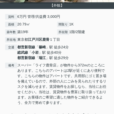
【外観】
6万円 管理/共益費 3,000円
賃料
20.79㎡
1K
面積
間取り
築19年
1階/2階建
築年数
所在階
東京都
江戸川区
鹿骨
１丁目
所在地
都営新宿線
「
篠崎
」駅 徒歩24分
交通
総武線
「
小岩
」駅 徒歩40分
都営新宿線
「
瑞江
」駅 徒歩29分
スーパー「ライフ鹿骨店」が物件から372mのところに
備考
あります。こちらのアパートは2駅が近くにあり便利で
す。こちらの物件はアパートです。共用部にゴミ置き場
を備えているので、外部の人にごみを見られたりするリ
スクを減らせます。賃貸物件をお探しなら、当社にお任
せください。当社は、賃貸物件を豊富に取り扱っており
ます。お客様のご希望に適した物件をご紹介できるよ
う、全力で努めて参ります。