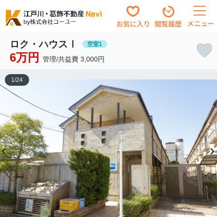
メニュー
お気に入り
閲覧履歴
ロク・ハウスⅠ
空室1
6万円
管理/共益費 3,000円
1
/
24