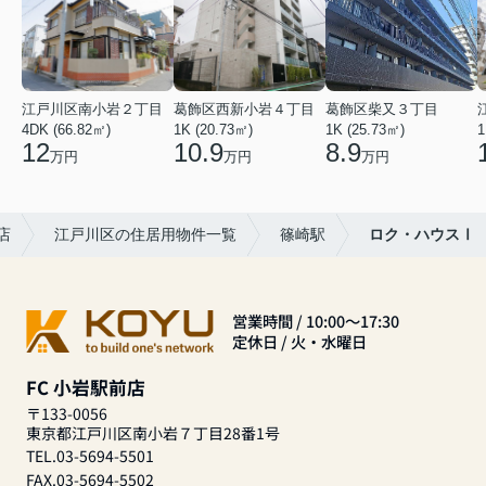
江戸川区南小岩２丁目
葛飾区西新小岩４丁目
葛飾区柴又３丁目
4DK (66.82㎡)
1K (20.73㎡)
1K (25.73㎡)
1
12
10.9
8.9
万円
万円
万円
店
江戸川区の住居用物件一覧
篠崎駅
ロク・ハウスⅠ
営業時間 / 10:00～17:30
定休日 / 火・水曜日
FC 小岩駅前店
〒133-0056
東京都江戸川区南小岩７丁目28番1号
TEL.03-5694-5501
FAX.03-5694-5502