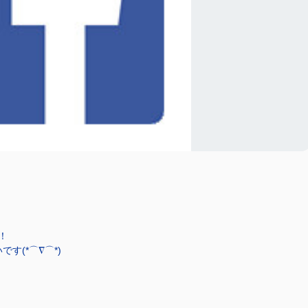
！
(*⌒∇⌒*)