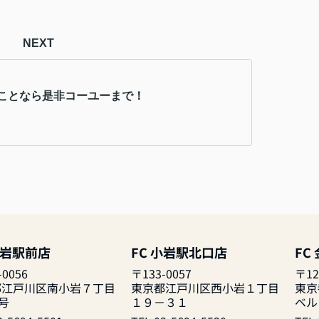
NEXT
ことなら是非コーユーまで！
小岩駅前店
FC 小岩駅北口店
FC
-0056
〒133-0057
〒12
都江戸川区南小岩７丁目
東京都江戸川区西小岩１丁目
東京
1号
１９－３１
ベル