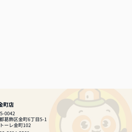
 金町店
5-0042
都葛飾区金町6丁目5-1
トーレ金町102