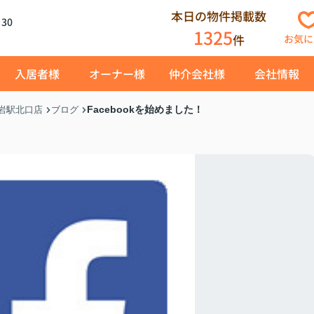
本日の物件掲載数
30
1325
件
お気に
入居者様
オーナー様
仲介会社様
会社情報
Facebookを始めました！
岩駅北口店
ブログ