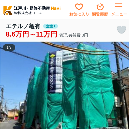
メニュー
お気に入り
閲覧履歴
エテルノ亀有
空室3
8.6万円～11万円
管理/共益費 0円
1
/
9