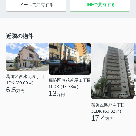
メールで共有する
LINEで共有する
近隣の物件
葛飾区西水元５丁目
葛飾区お花茶屋１丁目
1DK (39.69㎡)
1LDK (48.78㎡)
1
6.5
万円
13
万円
葛飾区奥戸４丁目
3LDK (60.32㎡)
17.4
万円