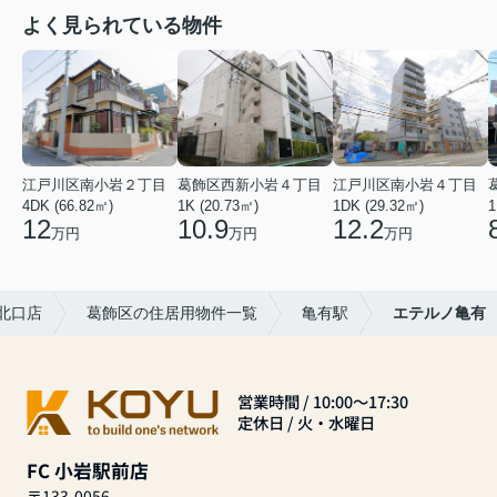
よく見られている物件
江戸川区南小岩２丁目
葛飾区西新小岩４丁目
江戸川区南小岩４丁目
4DK (66.82㎡)
1K (20.73㎡)
1DK (29.32㎡)
1
12
10.9
12.2
万円
万円
万円
北口店
葛飾区の住居用物件一覧
亀有駅
エテルノ亀有
営業時間 / 10:00～17:30
定休日 / 火・水曜日
FC 小岩駅前店
〒133-0056