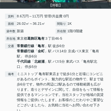
【外観】
8.6万円～11万円 管理/共益費 0円
賃料
26.02㎡～36.21㎡
1K
面積
間取り
新築
1階/3階建
築年数
所在階
東京都
葛飾区
亀有
３丁目46-5
所在地
常磐緩行線
「
亀有
」駅 徒歩6分
交通
常磐緩行線
「
金町
」駅 バス14分 京成バス東京「亀有
駅」 停歩6分
千代田線
「
北綾瀬
」駅 バス5分 東武バス「亀有駅北
口」 停歩5分
ミニストップ 亀有駅東店まで徒歩1分と近場にコンビニ
備考
があるのもポイント。魅力的な駅近の物件で、駅まで徒
歩6分です。物件の周辺に2駅あるので移動範囲も広が
ります。造りとデザインに関して、自信をもって情報を
提供できるマンションです。当社スタッフが地域の賃貸
情報をご提供いたします。お客様のこだわりやご要望な
どございましたら、お気軽に当社へお問い合わせ下さ
い。