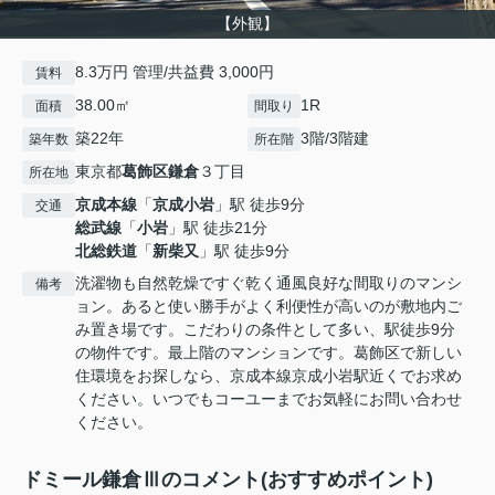
【外観】
8.3万円 管理/共益費 3,000円
賃料
38.00㎡
1R
面積
間取り
築22年
3階/3階建
築年数
所在階
東京都
葛飾区
鎌倉
３丁目
所在地
京成本線
「
京成小岩
」駅 徒歩9分
交通
総武線
「
小岩
」駅 徒歩21分
北総鉄道
「
新柴又
」駅 徒歩9分
洗濯物も自然乾燥ですぐ乾く通風良好な間取りのマンシ
備考
ョン。あると使い勝手がよく利便性が高いのが敷地内ご
み置き場です。こだわりの条件として多い、駅徒歩9分
の物件です。最上階のマンションです。葛飾区で新しい
住環境をお探しなら、京成本線京成小岩駅近くでお求め
ください。いつでもコーユーまでお気軽にお問い合わせ
ください。
ドミール鎌倉Ⅲのコメント(おすすめポイント)