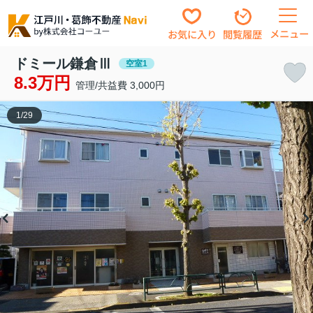
メニュー
お気に入り
閲覧履歴
ドミール鎌倉Ⅲ
空室1
8.3万円
管理/共益費 3,000円
1
/
29