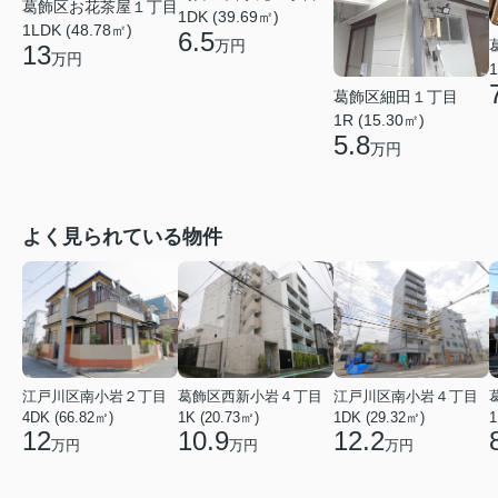
葛飾区お花茶屋１丁目
1DK (39.69㎡)
1LDK (48.78㎡)
6.5
万円
13
万円
1
葛飾区細田１丁目
1R (15.30㎡)
5.8
万円
よく見られている物件
江戸川区南小岩２丁目
葛飾区西新小岩４丁目
江戸川区南小岩４丁目
4DK (66.82㎡)
1K (20.73㎡)
1DK (29.32㎡)
1
12
10.9
12.2
万円
万円
万円