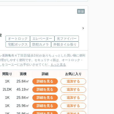
新築
建
オートロック
エレベーター
光ファイバー
宅配ボックス
防犯カメラ
外観タイル張り
葛飾亀有４丁目店(徒歩2分)がありちょっとした買い物に便利
整理がしやすく便利です。セキュリティ面は、オートロック・
をコーユーにお手伝いさせてくだ...
もっと見る
間取り
面積
詳細
お気に入り
1K
25.84㎡
詳細を見る
追加する
2LDK
45.19㎡
詳細を見る
追加する
1K
25.84㎡
詳細を見る
追加する
1K
25.96㎡
詳細を見る
追加する
1K
25.96㎡
詳細を見る
追加する