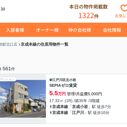
本日の物件掲載数
30
1322
件
お気に
入居者様
オーナー様
仲介会社様
会社情報
京成本線の住居用物件一覧
岩駅北口店
561
棟
件
マンション
江戸川区
北小岩
SEPIAゼロ賃貸
5.5
万円
管理/共益費5,000円
17.32㎡ (1R) /築35年 /3階建
京成本線
「
京成小岩
」駅 徒歩7分
京成本線
「
江戸川
」駅 徒歩10分