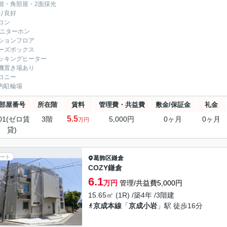
階・角部屋・2面採光
り良好
コン
モニターホン
ションフロア
ーズボックス
クッキングヒーター
機置き場あり
コニー
内駐輪場
部屋番号
所在階
賃料
管理費・共益費
敷金/保証金
礼金
5.5
01(ゼロ賃
3階
5,000円
0ヶ月
0ヶ月
万円
貸)
ート
葛飾区
鎌倉
COZY鎌倉
6.1
万円
管理/共益費5,000円
15.65㎡ (1R) /築4年 /3階建
京成本線
「
京成小岩
」駅 徒歩16分