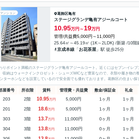
マンション
葛飾区
亀有
ステージグランデ亀有アジールコート
10.95
19
万円～
万円
管理/共益費5,000円～11,000円
25.64㎡～45.19㎡ (1K～2LDK) /新築 /10階
京成本線
「
お花茶屋
」駅 徒歩25分
わりポイント満載のステージグランデ亀有アジールコート。近くにはセブン-イレブン
。収納はウォークインクロゼット・シューズWICなど豊富なので、衣類や履き物の
インターホンなどを設置しているので安全面でも優れております。葛飾区の住まい探し
部屋番号
所在階
賃料
管理費・共益費
敷金/保証金
礼金
10.95
203
2階
5,000円
1ヶ月
1ヶ月
万円
18.6
201
2階
5,000円
1ヶ月
1ヶ月
万円
13.7
303
3階
11,000円
0ヶ月
1ヶ月
万円
13.8
304
3階
11,000円
0ヶ月
1ヶ月
万円
13.8
305
3階
11,000円
0ヶ月
1ヶ月