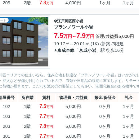
7.3
205
2階
4,000円
1ヶ月
1ヶ月
万円
ート
江戸川区
西小岩
ブランノワール小岩
7.5
7.9
万円～
万円
管理/共益費5,000円
19.17㎡～20.01㎡ (1K) /新築 /3階建
京成本線
「
京成小岩
」駅 徒歩16分
川区エリアでの住まいなら、住み心地も快適な「ブランノワール小岩」はいかがでし
・押入などが備え付けられているので、衣類や日用品の収納に重宝します。リモー
に荷物が届きます。こだわり派の方の要望としても多い、洗面化粧台のある物件です。賃
部屋番号
所在階
賃料
管理費・共益費
敷金/保証金
礼金
7.5
102
1階
5,000円
0ヶ月
1ヶ月
万円
7.7
103
1階
5,000円
0ヶ月
1ヶ月
万円
7.8
203
2階
5,000円
0ヶ月
1ヶ月
万円
7.7
301
3階
5,000円
0ヶ月
1ヶ月
万円