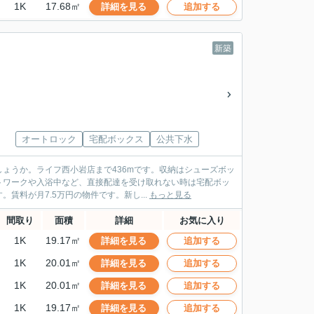
1K
17.68㎡
詳細を見る
追加する
新築
オートロック
宅配ボックス
公共下水
ょうか。ライフ西小岩店まで436mです。収納はシューズボッ
トワークや入浴中など、直接配達を受け取れない時は宅配ボッ
料が月7.5万円の物件です。新し...
もっと見る
間取り
面積
詳細
お気に入り
1K
19.17㎡
詳細を見る
追加する
1K
20.01㎡
詳細を見る
追加する
1K
20.01㎡
詳細を見る
追加する
1K
19.17㎡
詳細を見る
追加する