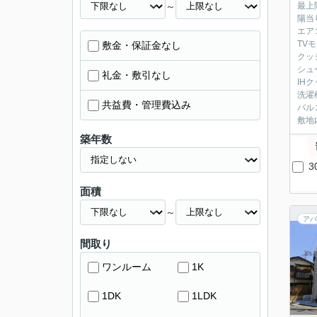
～
最上
陽当
エア
TV
敷金・保証金なし
クッ
シュ
礼金・敷引なし
IH
洗濯
共益費・管理費込み
バル
敷地
築年数
3
面積
～
アパ
間取り
ワンルーム
1K
1DK
1LDK