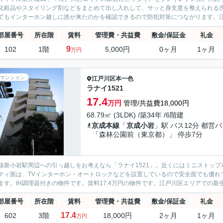
化粧品やスタイリング剤などをまとめて出し入れして、サッと身支度を整えられる
てもインターホン越しに誰が来たのかを確認できるので防犯対策につながります。江
部屋番号
所在階
賃料
管理費・共益費
敷金/保証金
礼金
9
102
1階
5,000円
0ヶ月
1ヶ月
万円
マンション
江戸川区
本一色
ラナイ1521
17.4
万円
管理/共益費18,000円
68.79㎡ (3LDK) /築34年 /6階建
京成本線
「
京成小岩
」駅 バス12分 都営
「森林公園前（東京都）」 停歩7分
線新小岩駅周辺への引っ越しをお考えなら「ラナイ1521」。近くにはミニストップ
ティ面は、TVインターホン・オートロックなどを設置しているので安全面でも優れ
ます。IH調理器付きの物件です。賃料17.4万円の物件です。江戸川区エリアでの新生
部屋番号
所在階
賃料
管理費・共益費
敷金/保証金
礼金
17.4
602
3階
18,000円
2ヶ月
1ヶ月
万円