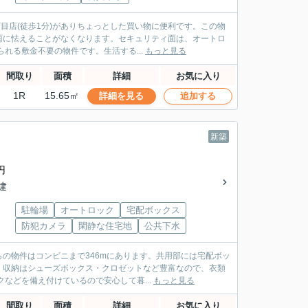
目店(徒歩1分)がありちょっとした買い物に便利です。この物
雨に怯えることがなくなります。セキュリティ面は、オートロ
れる敷金不要の物件です。生活する...
もっと見る
間取り
面積
詳細
お気に入り
1R
15.65㎡
詳細を見る
追加する
新築
円
階建
駐輪場
オートロック
宅配ボックス
防犯カメラ
閑静な住宅地
公共下水
の物件はコンビニまで346mにあります。共用部には宅配ボッ
。収納はシューズボックス・クロゼットなど豊富なので、衣類
などを備え付けているので安心して暮...
もっと見る
間取り
面積
詳細
お気に入り