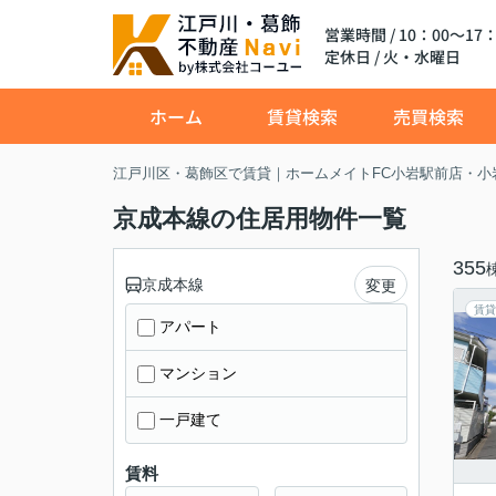
営業時間 / 10：00～17：
定休日 / 火・水曜日
ホーム
賃貸検索
売買検索
江戸川区・葛飾区で賃貸｜ホームメイトFC小岩駅前店・小
京成本線の住居用物件一覧
355
京成本線
変更
賃貸
アパート
マンション
一戸建て
賃料