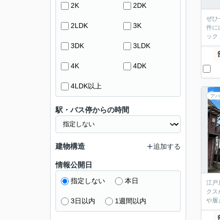
2K
2DK
ぜひ
2LDK
3K
件に
ック
3DK
3LDK
4K
4DK
4LDK以上
アパ
駅・バス停からの時間
建物構造
追加する
情報公開日
指定しない
本日
江戸
クス
3日以内
1週間以内
や履