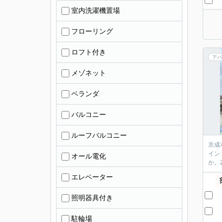
室内洗濯機置場
フローリング
ロフト付き
アパ
メゾネット
ベランダ
バルコニー
ルーフバルコニー
京成
イン
オール電化
か。
エレベーター
照明器具付き
駐輪場