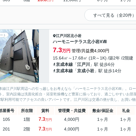
万円
すべて見る（全20件
ート
江戸川区
北小岩
ハーモニーテラス北小岩XⅧ
7.3
万円
管理/共益費4,000円
15.64㎡～17.68㎡ (1R～1K) /築2年 /2階建
京成本線
「
江戸川
」駅 徒歩6分
京成本線
「
京成小岩
」駅 徒歩14分
本線江戸川駅周辺への引っ越しをお考えなら「ハーモニーテラス北小岩XⅧ」。ロー
ト。室内設備は洗面化粧台・浴室乾燥機など豊富に揃っており、過ごしやすいお部
2駅利用可能でアクセスの良いアパートです。江戸川区は交通の便が良し、お買い物な
部屋番号
所在階
賃料
管理費・共益費
敷金/保証金
礼金
7.3
105
1階
4,000円
1ヶ月
1ヶ月
万円
7.3
201
2階
4,000円
1ヶ月
1ヶ月
万円