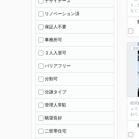
デザイナーズ
ト。
なく
リノベーション済
保証人不要
事務所可
賃貸
２人入居可
バリアフリー
分割可
分譲タイプ
総武
管理人常駐
ュリ
おり
眺望良好
二世帯住宅