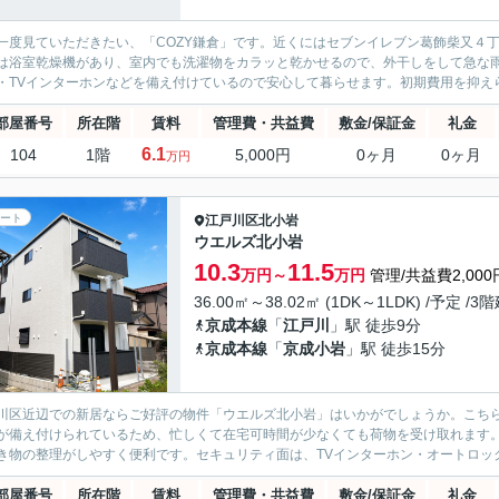
一度見ていただきたい、「COZY鎌倉」です。近くにはセブンイレブン葛飾柴又４丁
は浴室乾燥機があり、室内でも洗濯物をカラッと乾かせるので、外干しをして急な
・TVインターホンなどを備え付けているので安心して暮らせます。初期費用を抑えら
部屋番号
所在階
賃料
管理費・共益費
敷金/保証金
礼金
6.1
104
1階
5,000円
0ヶ月
0ヶ月
万円
ート
江戸川区
北小岩
ウエルズ北小岩
10.3
11.5
万円～
万円
管理/共益費2,000
36.00㎡～38.02㎡ (1DK～1LDK) /予定 /3
京成本線
「
江戸川
」駅 徒歩9分
京成本線
「
京成小岩
」駅 徒歩15分
川区近辺での新居ならご好評の物件「ウエルズ北小岩」はいかがでしょうか。こちら
が備え付けられているため、忙しくて在宅可時間が少なくても荷物を受け取れます
き物の整理がしやすく便利です。セキュリティ面は、TVインターホン・オートロック
部屋番号
所在階
賃料
管理費・共益費
敷金/保証金
礼金