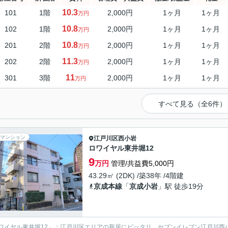
10.3
101
1階
2,000円
1ヶ月
1ヶ月
万円
10.8
102
1階
2,000円
1ヶ月
1ヶ月
万円
10.8
201
2階
2,000円
1ヶ月
1ヶ月
万円
11.3
202
2階
2,000円
1ヶ月
1ヶ月
万円
11
301
3階
2,000円
1ヶ月
1ヶ月
万円
すべて見る（全6件）
マンション
江戸川区
西小岩
ロワイヤル東井堀12
9
万円
管理/共益費5,000円
43.29㎡ (2DK) /築38年 /4階建
京成本線
「
京成小岩
」駅 徒歩19分
ワイヤル東井堀12」：江戸川区エリアの新居にピッタリ。セブンイレブン江戸川西