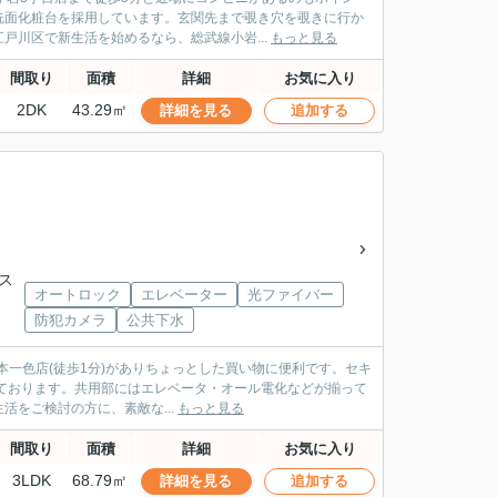
洗面化粧台を採用しています。玄関先まで覗き穴を覗きに行か
戸川区で新生活を始めるなら、総武線小岩...
もっと見る
間取り
面積
詳細
お気に入り
2DK
43.29㎡
詳細を見る
追加する
バス
オートロック
エレベーター
光ファイバー
防犯カメラ
公共下水
本一色店(徒歩1分)がありちょっとした買い物に便利です。セキ
ております。共用部にはエレベータ・オール電化などが揃って
活をご検討の方に、素敵な...
もっと見る
間取り
面積
詳細
お気に入り
3LDK
68.79㎡
詳細を見る
追加する