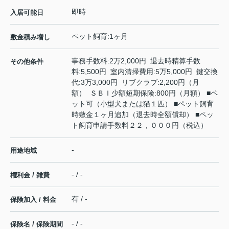
即時
入居可能日
ペット飼育:1ヶ月
敷金積み増し
事務手数料:2万2,000円 退去時精算手数
その他条件
料:5,500円 室内清掃費用:5万5,000円 鍵交換
代:3万3,000円 リブクラブ:2,200円（月
額） ＳＢＩ少額短期保険:800円（月額） ■ペ
ット可（小型犬または猫１匹） ■ペット飼育
時敷金１ヶ月追加（退去時全額償却） ■ペッ
ト飼育申請手数料２２，０００円（税込）
-
用途地域
- / -
権利金 / 雑費
有 / -
保険加入 / 料金
- / -
保険名 / 保険期間