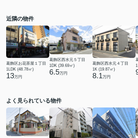
近隣の物件
葛飾区西水元５丁目
葛飾区お花茶屋１丁目
葛飾区西水元４丁目
1
1DK (39.69㎡)
1LDK (48.78㎡)
1K (19.87㎡)
6.5
万円
13
8.1
万円
万円
よく見られている物件