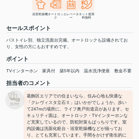
浴室乾燥機
オートロッ
エレベータ
ネット使用
ク
ー
料無料
セールスポイント
バストイレ別、独立洗面台完備。オートロックも設備されてお
り、女性の方にもおすすめです。
ポイント
TVインターホン
家具付
築5年以内
温水洗浄便座
敷金不要
担当者のコメント
葛飾区エリアでの住まいなら、住み心地も快適な
「クレヴィスタ立石Ⅱ」はいかがでしょうか。歩い
て247mの場所に、ライフ奥戸街道店があります。セ
キュリティ面は、オートロック・TVインターホンな
ど充実しているので、防犯対策もばっちりです。室
内設備は洗面化粧台・浴室乾燥機などが揃ってお
り、とても充実しています。手間をかけず衛生的に