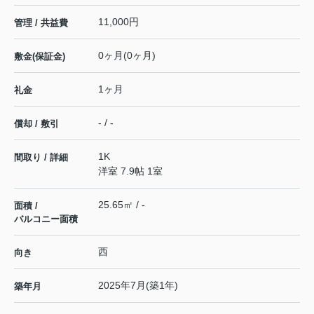
11,000円
管理 / 共益費
0ヶ月(0ヶ月)
敷金(保証金)
1ヶ月
礼金
- / -
償却 / 敷引
1K
間取り / 詳細
洋室 7.9帖 1室
25.65㎡ / -
面積 /
バルコニー面積
西
向き
2025年7月(築1年)
築年月