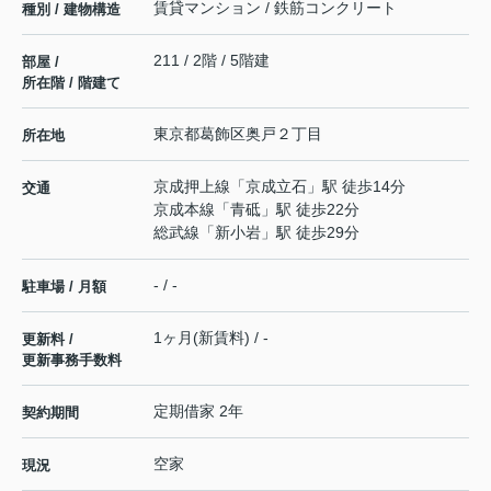
賃貸マンション / 鉄筋コンクリート
種別 / 建物構造
211 / 2階 / 5階建
部屋 /
所在階 / 階建て
東京都
葛飾区
奥戸
２丁目
所在地
京成押上線
「
京成立石
」駅 徒歩14分
交通
京成本線
「
青砥
」駅 徒歩22分
総武線
「
新小岩
」駅 徒歩29分
- / -
駐車場 / 月額
1ヶ月(新賃料) / -
更新料 /
更新事務手数料
定期借家 2年
契約期間
空家
現況