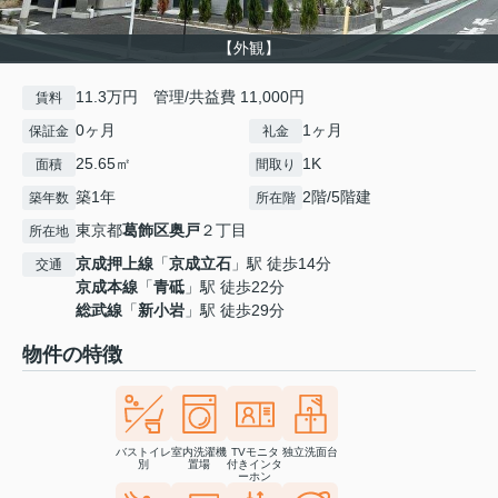
【外観】
11.3万円 管理/共益費 11,000円
賃料
0ヶ月
1ヶ月
保証金
礼金
25.65㎡
1K
面積
間取り
築1年
2階/5階建
築年数
所在階
東京都
葛飾区
奥戸
２丁目
所在地
京成押上線
「
京成立石
」駅 徒歩14分
交通
京成本線
「
青砥
」駅 徒歩22分
総武線
「
新小岩
」駅 徒歩29分
物件の特徴
バストイレ
室内洗濯機
TVモニタ
独立洗面台
別
置場
付きインタ
ーホン