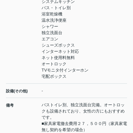
システムキッチン
バス・トイレ別
浴室乾燥機
温水洗浄便座
シャワー
独立洗面台
エアコン
シューズボックス
インターネット対応
ネット使用料無料
オートロック
TVモニタ付インターホン
宅配ボックス
-
設備(その他)
バストイレ別、独立洗面台完備。オートロッ
備考
クも設備されており、女性の方にもおすすめ
です。
■家具家電撤去費用２７，５００円（家具家電
無し契約を希望の場合）