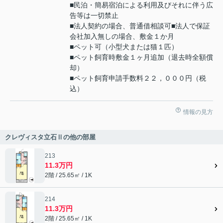
■民泊・簡易宿泊による利用及びそれに伴う広
告等は一切禁止
■法人契約の場合、普通借相談可■法人で保証
会社加入無しの場合、敷金１か月
■ペット可（小型犬または猫１匹）
■ペット飼育時敷金１ヶ月追加（退去時全額償
却）
■ペット飼育申請手数料２２，０００円（税
込）
情報の見方
クレヴィスタ立石Ⅱの他の部屋
213
11.3万円
2階 / 25.65㎡ / 1K
214
11.3万円
2階 / 25.65㎡ / 1K