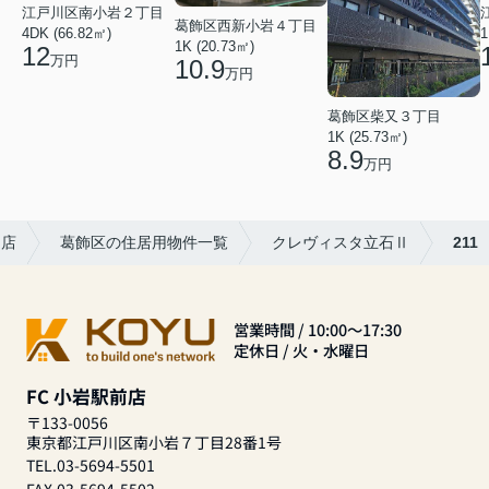
江戸川区南小岩２丁目
葛飾区西新小岩４丁目
4DK (66.82㎡)
1
1K (20.73㎡)
12
万円
10.9
万円
葛飾区柴又３丁目
1K (25.73㎡)
8.9
万円
口店
葛飾区の住居用物件一覧
クレヴィスタ立石Ⅱ
211
営業時間 / 10:00～17:30
定休日 / 火・水曜日
FC 小岩駅前店
〒133-0056
東京都江戸川区南小岩７丁目28番1号
TEL.03-5694-5501