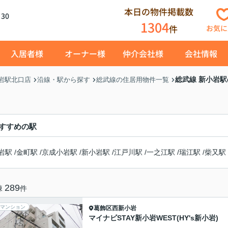
本日の物件掲載数
30
1304
件
お気に
入居者様
オーナー様
仲介会社様
会社情報
総武線 新小岩
岩駅北口店
沿線・駅から探す
総武線の住居用物件一覧
すすめの駅
岩駅
/
金町駅
/
京成小岩駅
/
新小岩駅
/
江戸川駅
/
一之江駅
/
瑞江駅
/
柴又駅
289
棟
件
マンション
葛飾区
西新小岩
マイナビSTAY新小岩WEST(HY's新小岩)