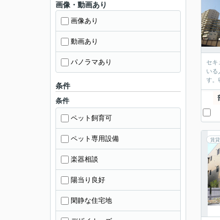
画像・動画あり
画像あり
動画あり
パノラマあり
セキ
いる
す。
条件
条件
ペット飼育可
ペット専用設備
賃貸
楽器相談
陽当り良好
閑静な住宅地