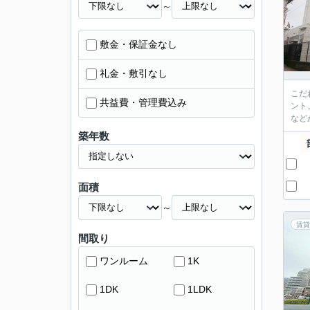
～
敷金・保証金なし
礼金・敷引なし
こだ
共益費・管理費込み
ント
など
築年数
面積
～
賃貸
間取り
ワンルーム
1K
1DK
1LDK