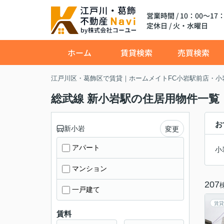
営業時間 / 10：00～17：
定休日 / 火・水曜日
ホーム
賃貸検索
売買検索
江戸川区・葛飾区で賃貸｜ホームメイトFC小岩駅前店・小
総武線 新小岩駅の住居用物件一覧
お
新小岩
変更
アパート
小
マンション
207
一戸建て
賃貸
賃料