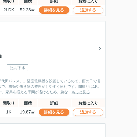
間取り
面積
詳細
お気に入り
2LDK
52.23㎡
詳細を見る
追加する
松川
公共下水
千代田パレス」。浴室乾燥機を設置しているので、雨の日で濡
で、衣類や履き物の整理がしやすく便利です。間取りは1K。
。家具を揃える手間が省けるため、急な...
もっと見る
間取り
面積
詳細
お気に入り
1K
19.87㎡
詳細を見る
追加する