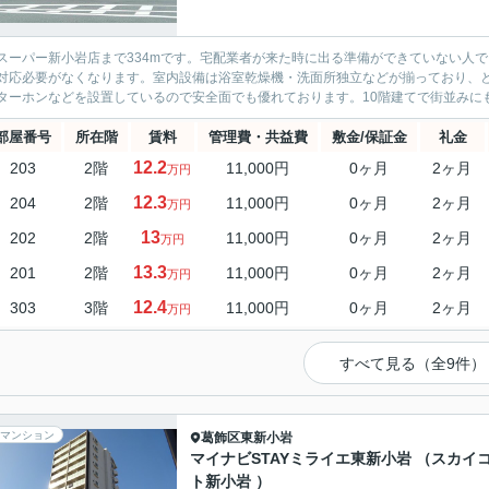
スーパー新小岩店まで334mです。宅配業者が来た時に出る準備ができていない人
対応必要がなくなります。室内設備は浴室乾燥機・洗面所独立などが揃っており、と
ターホンなどを設置しているので安全面でも優れております。10階建てで街並みにも
部屋番号
所在階
賃料
管理費・共益費
敷金/保証金
礼金
12.2
203
2階
11,000円
0ヶ月
2ヶ月
万円
12.3
204
2階
11,000円
0ヶ月
2ヶ月
万円
13
202
2階
11,000円
0ヶ月
2ヶ月
万円
13.3
201
2階
11,000円
0ヶ月
2ヶ月
万円
12.4
303
3階
11,000円
0ヶ月
2ヶ月
万円
すべて見る（全9件）
マンション
葛飾区
東新小岩
マイナビSTAYミライエ東新小岩 （スカイ
ト新小岩 ）