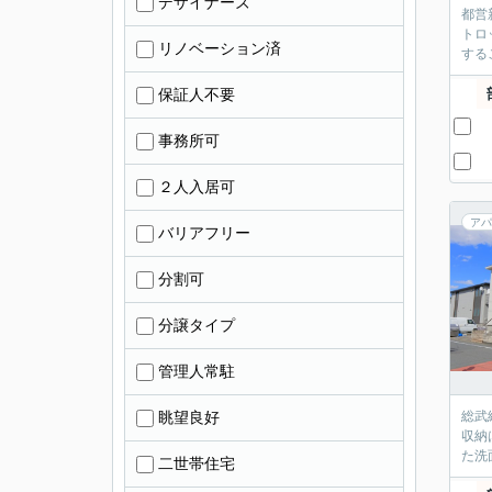
デザイナーズ
都営
トロ
リノベーション済
する
保証人不要
事務所可
２人入居可
アパ
バリアフリー
分割可
分譲タイプ
管理人常駐
眺望良好
総武
収納
た洗
二世帯住宅