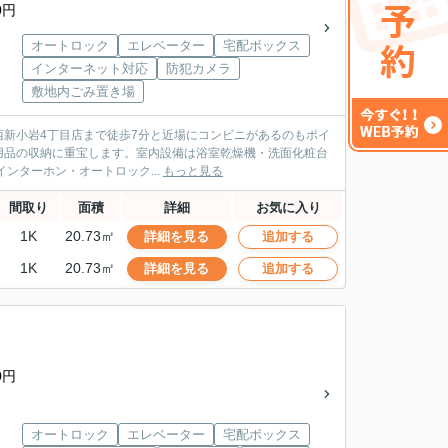
0円
オートロック
エレベーター
宅配ボックス
インターネット対応
防犯カメラ
敷地内ごみ置き場
葛飾西新小岩4丁目店まで徒歩7分と近場にコンビニがあるのもポイ
用品の収納に重宝します。室内設備は浴室乾燥機・洗面化粧台
ンターホン・オートロック...
もっと見る
間取り
面積
詳細
お気に入り
1K
20.73㎡
詳細を見る
追加する
1K
20.73㎡
詳細を見る
追加する
0円
オートロック
エレベーター
宅配ボックス