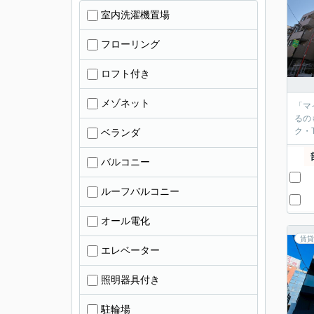
室内洗濯機置場
フローリング
ロフト付き
メゾネット
「マ
るの
ク・
ベランダ
バルコニー
ルーフバルコニー
オール電化
賃貸
エレベーター
照明器具付き
駐輪場