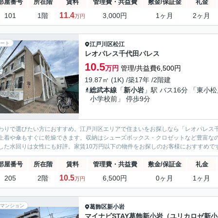
部屋番号
所在階
賃料
管理費・共益費
敷金/保証金
礼金
11.4
101
1階
3,000円
1ヶ月
2ヶ月
万円
ート
江戸川区
松江
レオパレス千代田パレス
10.5
万円
管理/共益費6,500円
19.87㎡ (1K) /築17年 /2階建
総武本線
「
新小岩
」駅 バス16分 「東小
小学校前」 停歩9分
わりで選びたい方におすすめ。江戸川区エリアで住まいをお探しなら「レオパレス
上着や傘もすぐに乾燥できます。収納はシューズボックス・クロゼットなど豊富なの
した水回りは女性にも好評。家賃10万円以下の物件をお探しのお客様におすすめです
部屋番号
所在階
賃料
管理費・共益費
敷金/保証金
礼金
10.5
205
2階
6,500円
0ヶ月
1ヶ月
万円
マンション
葛飾区
新小岩
マイナビSTAY葛飾新小岩（ユリカロゼ新小