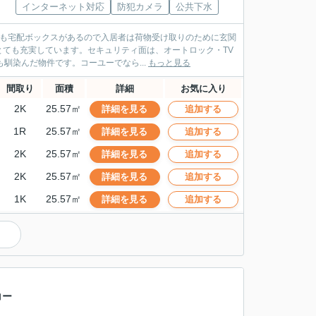
インターネット対応
防犯カメラ
公共下水
でも宅配ボックスがあるので入居者は荷物受け取りのために玄関
ても充実しています。セキュリティ面は、オートロック・TV
馴染んだ物件です。コーユーでなら...
もっと見る
間取り
面積
詳細
お気に入り
2K
25.57㎡
詳細を見る
追加する
1R
25.57㎡
詳細を見る
追加する
2K
25.57㎡
詳細を見る
追加する
2K
25.57㎡
詳細を見る
追加する
1K
25.57㎡
詳細を見る
追加する
コー