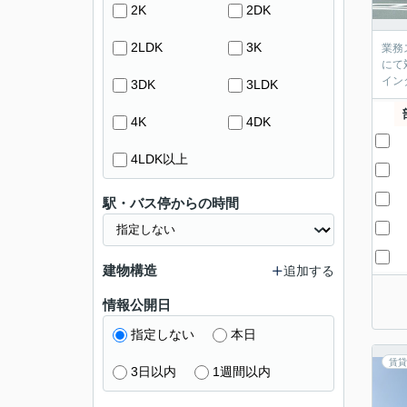
2K
2DK
2LDK
3K
業務
にて
イン
3DK
3LDK
4K
4DK
4LDK以上
駅・バス停からの時間
建物構造
追加する
情報公開日
指定しない
本日
賃貸
3日以内
1週間以内