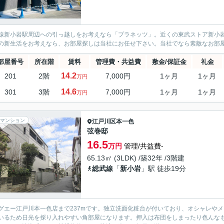
線新小岩駅周辺への引っ越しをお考えなら「プラネッツ」。近くの東武ストア新小
の新生活をお考えなら、お部屋探しは当社にお任せ下さい。当社でなら素敵なお部
部屋番号
所在階
賃料
管理費・共益費
敷金/保証金
礼金
14.2
201
2階
7,000円
1ヶ月
1ヶ月
万円
14.6
301
3階
7,000円
1ヶ月
1ヶ月
万円
マンション
江戸川区
本一色
弦巻邸
16.5
万円
管理/共益費-
65.13㎡ (3LDK) /築32年 /3階建
総武線
「
新小岩
」駅 徒歩19分
グエー江戸川本一色店まで237mです。独立洗面化粧台が付いており、オシャレや
いるため日光を採り入れやすい角部屋になります。押入は布団をしまったり色んな