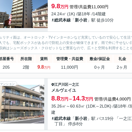
9.8
万円
管理/共益費11,000円
24.24㎡ (1K) /築18年 /14階建
総武本線
「
新小岩
」駅 徒歩10分
ュリティ面は、オートロック・TVインターホンなど充実しているので安心して生活
人でも、宅配ボックスがあるので防犯上の安全が確保できます。雨で外に干せない
収納はシューズボックス・クロゼットなど豊富なので、広々と空間を利用することも可
部屋番号
所在階
賃料
管理費・共益費
敷金/保証金
礼金
9.8
205
2階
11,000円
0ヶ月
2ヶ月
万円
マンション
江戸川区
一之江
メルヴェイユ
8.8
14.3
万円～
万円
管理/共益費4,000円
35.26㎡～60.63㎡ (1DK～2LDK) /築18年 /
建
総武本線
「
新小岩
」駅 バス19分 「一之
丁目」 停歩8分