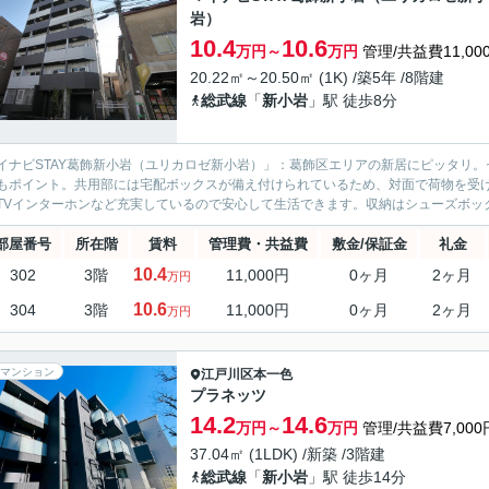
岩）
10.4
10.6
万円～
万円
管理/共益費11,00
20.22㎡～20.50㎡ (1K) /築5年 /8階建
総武線
「
新小岩
」駅 徒歩8分
イナビSTAY葛飾新小岩（ユリカロゼ新小岩）」：葛飾区エリアの新居にピッタリ
もポイント。共用部には宅配ボックスが備え付けられているため、対面で荷物を受
TVインターホンなど充実しているので安心して生活できます。収納はシューズボック
部屋番号
所在階
賃料
管理費・共益費
敷金/保証金
礼金
10.4
302
3階
11,000円
0ヶ月
2ヶ月
万円
10.6
304
3階
11,000円
0ヶ月
2ヶ月
万円
マンション
江戸川区
本一色
プラネッツ
14.2
14.6
万円～
万円
管理/共益費7,000
37.04㎡ (1LDK) /新築 /3階建
総武線
「
新小岩
」駅 徒歩14分