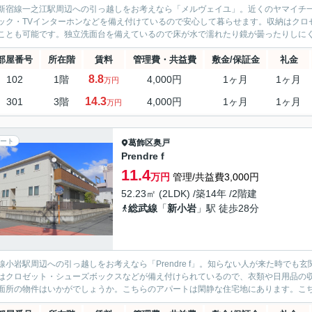
新宿線一之江駅周辺への引っ越しをお考えなら「メルヴェイユ」。近くのヤマイチ一
ック・TVインターホンなどを備え付けているので安心して暮らせます。収納はクロ
ことも可能です。独立洗面台を備えているので床が水で濡れたり鏡が曇ったりしにくく
部屋番号
所在階
賃料
管理費・共益費
敷金/保証金
礼金
8.8
102
1階
4,000円
1ヶ月
1ヶ月
万円
14.3
301
3階
4,000円
1ヶ月
1ヶ月
万円
ート
葛飾区
奥戸
Prendre f
11.4
万円
管理/共益費3,000円
52.23㎡ (2LDK) /築14年 /2階建
総武線
「
新小岩
」駅 徒歩28分
線小岩駅周辺への引っ越しをお考えなら「Prendre f」。知らない人が来た時で
はクロゼット・シューズボックスなどが備え付けられているので、衣類や日用品の
面所の物件はいかがでしょうか。こちらのアパートは閑静な住宅地にあります。こちら