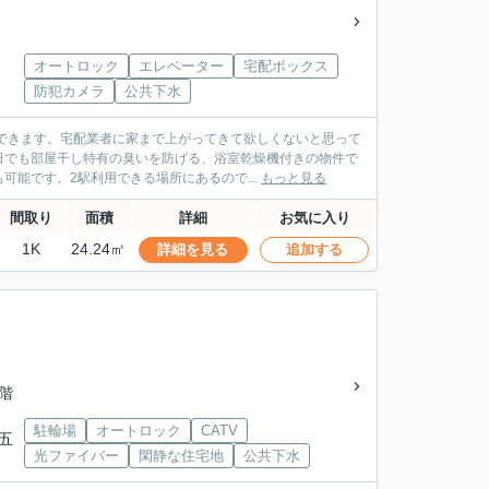
オートロック
エレベーター
宅配ボックス
防犯カメラ
公共下水
できます。宅配業者に家まで上がってきて欲しくないと思って
日でも部屋干し特有の臭いを防げる、浴室乾燥機付きの物件で
能です。2駅利用できる場所にあるので...
もっと見る
間取り
面積
詳細
お気に入り
1K
24.24㎡
詳細を見る
追加する
3階
駐輪場
オートロック
CATV
江五
光ファイバー
閑静な住宅地
公共下水