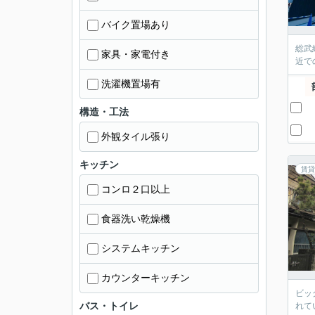
バイク置場あり
総武
家具・家電付き
近で
洗濯機置場有
構造・工法
外観タイル張り
キッチン
賃貸
コンロ２口以上
食器洗い乾燥機
システムキッチン
カウンターキッチン
ビッ
バス・トイレ
れて