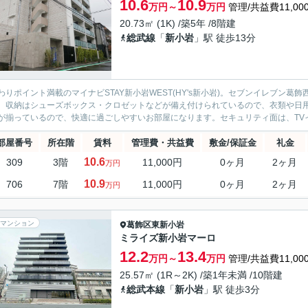
10.6
10.9
万円～
万円
管理/共益費11,00
20.73㎡ (1K) /築5年 /8階建
総武線
「
新小岩
」駅 徒歩13分
わりポイント満載のマイナビSTAY新小岩WEST(HY's新小岩)。セブンイレブン
。収納はシューズボックス・クロゼットなどが備え付けられているので、衣類や日
が揃っているので、快適に過ごしやすいお部屋になります。セキュリティ面は、TVイ
部屋番号
所在階
賃料
管理費・共益費
敷金/保証金
礼金
10.6
309
3階
11,000円
0ヶ月
2ヶ月
万円
10.9
706
7階
11,000円
0ヶ月
2ヶ月
万円
マンション
葛飾区
東新小岩
ミライズ新小岩マーロ
12.2
13.4
万円～
万円
管理/共益費11,00
25.57㎡ (1R～2K) /築1年未満 /10階建
総武本線
「
新小岩
」駅 徒歩3分