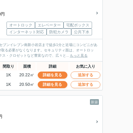
0円
オートロック
エレベーター
宅配ボックス
インターネット対応
防犯カメラ
公共下水
。セブンイレブン南新小岩店まで徒歩1分と近場にコンビニがあ
け取る必要がなくなります。セキュリティ面は、オートロッ
ス・クロゼットなど豊富なので、広々と...
もっと見る
間取り
面積
詳細
お気に入り
1K
20.22㎡
詳細を見る
追加する
1K
20.50㎡
詳細を見る
追加する
新築
円