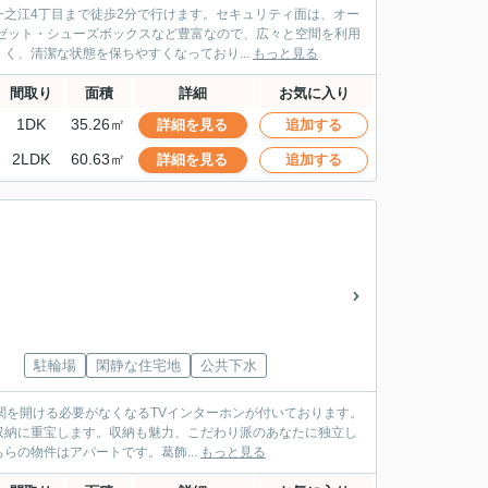
之江4丁目まで徒歩2分で行けます。セキュリティ面は、オー
ゼット・シューズボックスなど豊富なので、広々と空間を利用
、清潔な状態を保ちやすくなっており...
もっと見る
間取り
面積
詳細
お気に入り
1DK
35.26㎡
詳細を見る
追加する
2LDK
60.63㎡
詳細を見る
追加する
駐輪場
閑静な住宅地
公共下水
も玄関を開ける必要がなくなるTVインターホンが付いております。
収納に重宝します。収納も魅力、こだわり派のあなたに独立し
の物件はアパートです。葛飾...
もっと見る