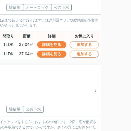
駐輪場
オートロック
公共下水
岩店まで徒歩5分で行けます。江戸川区エリアや総武線新小岩付
屋がきっと見つかります。
間取り
面積
詳細
お気に入り
1LDK
37.04㎡
詳細を見る
追加する
1LDK
37.04㎡
詳細を見る
追加する
駐輪場
公共下水
メイクアップをする方におすすめの物件です。2面に窓が配置さ
ものを収納できるのでいかがですか。多くの方にご好評をいた