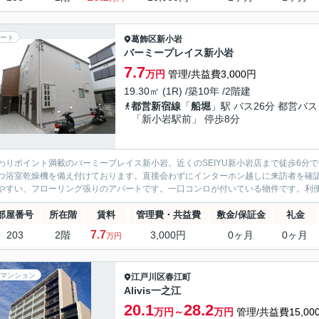
ート
葛飾区
新小岩
バーミープレイス新小岩
7.7
万円
管理/共益費3,000円
19.30㎡ (1R) /築10年 /2階建
都営新宿線
「
船堀
」駅 バス26分 都営バス
「新小岩駅前」 停歩8分
わりポイント満載のバーミープレイス新小岩。近くのSEIYU新小岩店まで徒歩6分
つ浴室乾燥機を備え付けております。直接会わずにインターホン越しに来訪者を確
やすい、フローリング張りのアパートです。一口コンロが付いている物件です。利便性
部屋番号
所在階
賃料
管理費・共益費
敷金/保証金
礼金
7.7
203
2階
3,000円
0ヶ月
0ヶ月
万円
マンション
江戸川区
春江町
Alivis一之江
20.1
28.2
万円～
万円
管理/共益費15,00