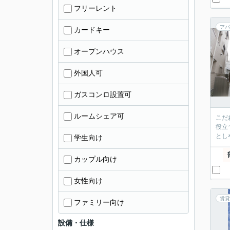
フリーレント
アパ
カードキー
オープンハウス
外国人可
ガスコンロ設置可
ルームシェア可
こだ
役立
とし
学生向け
カップル向け
女性向け
賃貸
ファミリー向け
設備・仕様