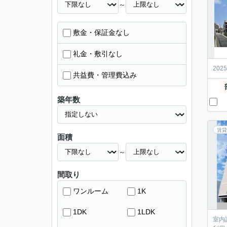
～
敷金・保証金なし
礼金・敷引なし
20
共益費・管理費込み
築年数
賃貸
面積
～
間取り
ワンルーム
1K
1DK
1LDK
室内