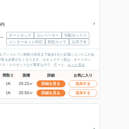
0円
オートロック
エレベーター
宅配ボックス
岩一
インターネット対応
防犯カメラ
公共下水
。セブンイレブン南新小岩店まで徒歩1分と近場にコンビニがあ
け取る必要がなくなります。セキュリティ面は、オートロッ
ス・クロゼットなど豊富なので、広々と...
もっと見る
間取り
面積
詳細
お気に入り
1K
20.22㎡
詳細を見る
追加する
1K
20.50㎡
詳細を見る
追加する