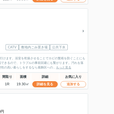
CATV
敷地内ごみ置き場
公共下水
で行けます。浴室を乾燥させることでカビの繁殖を防ぐことにも
認できるので、トラブルの事前回避にも繋がります。汚れを落
の高い暮らしをするなら葛飾区への...
もっと見る
間取り
面積
詳細
お気に入り
1R
19.30㎡
詳細を見る
追加する
0円