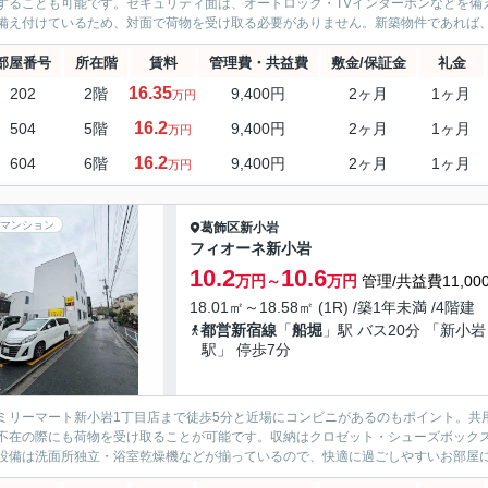
することも可能です。セキュリティ面は、オートロック・TVインターホンなどを備
備え付けているため、対面で荷物を受け取る必要がありません。新築物件であれば、
部屋番号
所在階
賃料
管理費・共益費
敷金/保証金
礼金
16.35
202
2階
9,400円
2ヶ月
1ヶ月
万円
16.2
504
5階
9,400円
2ヶ月
1ヶ月
万円
16.2
604
6階
9,400円
2ヶ月
1ヶ月
万円
マンション
葛飾区
新小岩
フィオーネ新小岩
10.2
10.6
万円～
万円
管理/共益費11,00
18.01㎡～18.58㎡ (1R) /築1年未満 /4階建
都営新宿線
「
船堀
」駅 バス20分 「新小岩
駅」 停歩7分
ミリーマート新小岩1丁目店まで徒歩5分と近場にコンビニがあるのもポイント。共
不在の際にも荷物を受け取ることが可能です。収納はクロゼット・シューズボック
設備は洗面所独立・浴室乾燥機などが揃っているので、快適に過ごしやすいお部屋に