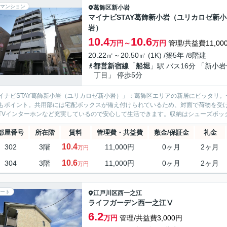
マンション
葛飾区
新小岩
マイナビSTAY葛飾新小岩（ユリカロゼ新小
岩）
10.4
10.6
万円～
万円
管理/共益費11,00
20.22㎡～20.50㎡ (1K) /築5年 /8階建
都営新宿線
「
船堀
」駅 バス16分 「新小
丁目」 停歩5分
イナビSTAY葛飾新小岩（ユリカロゼ新小岩）」：葛飾区エリアの新居にピッタリ
もポイント。共用部には宅配ボックスが備え付けられているため、対面で荷物を受
TVインターホンなど充実しているので安心して生活できます。収納はシューズボック
部屋番号
所在階
賃料
管理費・共益費
敷金/保証金
礼金
10.4
302
3階
11,000円
0ヶ月
2ヶ月
万円
10.6
304
3階
11,000円
0ヶ月
2ヶ月
万円
ート
江戸川区
西一之江
ライフガーデン西一之江Ⅴ
6.2
万円
管理/共益費3,000円