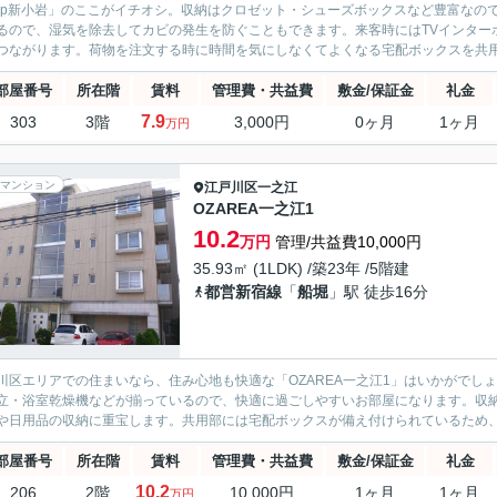
rip新小岩」のここがイチオシ。収納はクロゼット・シューズボックスなど豊富な
るので、湿気を除去してカビの発生を防ぐこともできます。来客時にはTVインター
つながります。荷物を注文する時に時間を気にしなくてよくなる宅配ボックスを共用部
部屋番号
所在階
賃料
管理費・共益費
敷金/保証金
礼金
7.9
303
3階
3,000円
0ヶ月
1ヶ月
万円
マンション
江戸川区
一之江
OZAREA一之江1
10.2
万円
管理/共益費10,000円
35.93㎡ (1LDK) /築23年 /5階建
都営新宿線
「
船堀
」駅 徒歩16分
川区エリアでの住まいなら、住み心地も快適な「OZAREA一之江1」はいかがでしょ
立・浴室乾燥機などが揃っているので、快適に過ごしやすいお部屋になります。収
や日用品の収納に重宝します。共用部には宅配ボックスが備え付けられているため、荷
部屋番号
所在階
賃料
管理費・共益費
敷金/保証金
礼金
10.2
206
2階
10,000円
1ヶ月
1ヶ月
万円