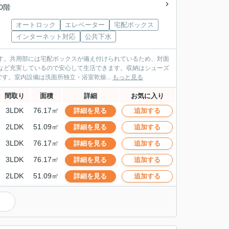
10階
オートロック
エレベーター
宅配ボックス
インターネット対応
公共下水
です。共用部には宅配ボックスが備え付けられているため、対面
など充実しているので安心して生活できます。収納はシューズ
。室内設備は洗面所独立・浴室乾燥...
もっと見る
間取り
面積
詳細
お気に入り
3LDK
76.17㎡
詳細を見る
追加する
2LDK
51.09㎡
詳細を見る
追加する
3LDK
76.17㎡
詳細を見る
追加する
3LDK
76.17㎡
詳細を見る
追加する
2LDK
51.09㎡
詳細を見る
追加する