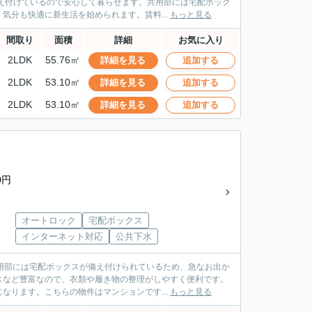
え付けているので安心して暮らせます。共用部には宅配ボック
気分も快適に新生活を始められます。賃料...
もっと見る
間取り
面積
詳細
お気に入り
2LDK
55.76㎡
詳細を見る
追加する
2LDK
53.10㎡
詳細を見る
追加する
2LDK
53.10㎡
詳細を見る
追加する
0円
オートロック
宅配ボックス
インターネット対応
公共下水
用部には宅配ボックスが備え付けられているため、急なお出か
スなど豊富なので、衣類や履き物の整理がしやすく便利です。
なります。こちらの物件はマンションです...
もっと見る