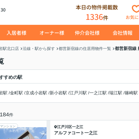
本日の物件掲載数
30
1336
件
お気に
入居者様
オーナー様
仲介会社様
会社情報
都営新宿線
岩駅北口店
沿線・駅から探す
都営新宿線の住居用物件一覧
覧
すすめの駅
岩駅
/
金町駅
/
京成小岩駅
/
新小岩駅
/
江戸川駅
/
一之江駅
/
瑞江駅
/
篠崎駅
184
件
マンション
江戸川区
一之江
アルファコート一之江