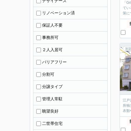
デザイナーズ
「G
てい
リノベーション済
策に
保証人不要
事務所可
賃貸
２人入居可
バリアフリー
分割可
分譲タイプ
管理人常駐
江戸
所独
眺望良好
衣類
二世帯住宅