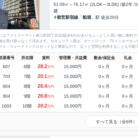
51.09㎡～76.17㎡ (2LDK～3LDK) /築2年 /
建
都営新宿線
「
船堀
」駅 徒歩20分
にはファミリーマート春江町四丁目店(徒歩4分)がありちょっとした買い物に便利
物を受け取らなくて済みます。セキュリティ面は、オートロック・TVインターホン
クス・ウォークインクロゼットなど豊富なので、広々と空間を利用することも可能です
部屋番号
所在階
賃料
管理費・共益費
敷金/保証金
礼金
28.2
607
6階
15,000円
0ヶ月
0ヶ月
万円
20.1
703
7階
15,000円
0ヶ月
0ヶ月
万円
26.4
804
8階
15,000円
0ヶ月
0ヶ月
万円
26.8
904
9階
15,000円
0ヶ月
0ヶ月
万円
20.2
1003
10階
15,000円
0ヶ月
0ヶ月
万円
すべて見る（全6件）