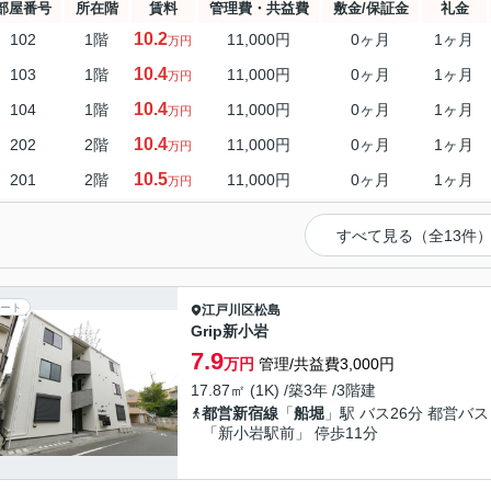
部屋番号
所在階
賃料
管理費・共益費
敷金/保証金
礼金
10.2
102
1階
11,000円
0ヶ月
1ヶ月
万円
10.4
103
1階
11,000円
0ヶ月
1ヶ月
万円
10.4
104
1階
11,000円
0ヶ月
1ヶ月
万円
10.4
202
2階
11,000円
0ヶ月
1ヶ月
万円
10.5
201
2階
11,000円
0ヶ月
1ヶ月
万円
すべて見る（全13件
ート
江戸川区
松島
Grip新小岩
7.9
万円
管理/共益費3,000円
17.87㎡ (1K) /築3年 /3階建
都営新宿線
「
船堀
」駅 バス26分 都営バス
「新小岩駅前」 停歩11分