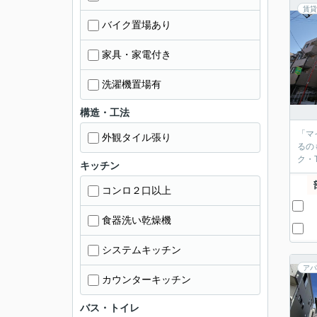
賃貸
バイク置場あり
家具・家電付き
洗濯機置場有
構造・工法
「マ
外観タイル張り
るの
ク・
キッチン
コンロ２口以上
食器洗い乾燥機
システムキッチン
アパ
カウンターキッチン
バス・トイレ