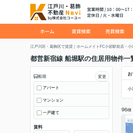
営業時間 / 10：00～17：
定休日 / 火・水曜日
ホーム
賃貸検索
売買検索
江戸川区・葛飾区で賃貸｜ホームメイトFC小岩駅前店・小
都営新宿線 船堀駅の住居用物件一
お
船堀
変更
アパート
小
マンション
96
棟
一戸建て
賃貸
賃料