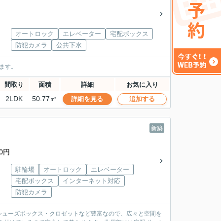
オートロック
エレベーター
宅配ボックス
防犯カメラ
公共下水
います。
間取り
面積
詳細
お気に入り
2LDK
50.77㎡
詳細を見る
追加する
新築
0円
駐輪場
オートロック
エレベーター
宅配ボックス
インターネット対応
防犯カメラ
シューズボックス・クロゼットなど豊富なので、広々と空間を