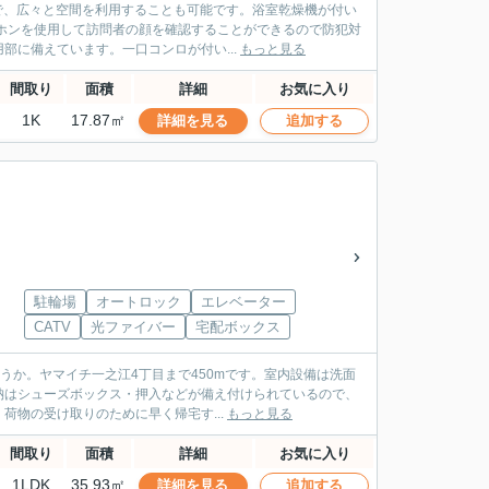
ので、広々と空間を利用することも可能です。浴室乾燥機が付い
ホンを使用して訪問者の顔を確認することができるので防犯対
に備えています。一口コンロが付い...
もっと見る
間取り
面積
詳細
お気に入り
1K
17.87㎡
詳細を見る
追加する
駐輪場
オートロック
エレベーター
CATV
光ファイバー
宅配ボックス
うか。ヤマイチ一之江4丁目まで450mです。室内設備は洗面
納はシューズボックス・押入などが備え付けられているので、
物の受け取りのために早く帰宅す...
もっと見る
間取り
面積
詳細
お気に入り
1LDK
35.93㎡
詳細を見る
追加する