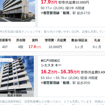
17.9
万円
管理/共益費10,000円
50.77㎡ (2LDK) /築1年 /6階建
都営新宿線
「
船堀
」駅 徒歩17分
25年3月完成の築浅マンションです。振り分けで使いやすい2LDK、設備も充実して
部屋番号
所在階
賃料
管理費・共益費
敷金/保証金
礼金
17.9
407
4階
10,000円
1ヶ月
0ヶ月
万円
マンション
江戸川区
松江
シエスタ キー
16.2
16.35
万円～
万円
管理/共益費9,40
53.10㎡～55.76㎡ (2LDK) /新築 /8階建
都営新宿線
「
船堀
」駅 徒歩20分
設備は洗面所独立・浴室乾燥機などが揃っており、とても充実しています。収納は