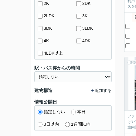
利用
2K
2DK
スを
2LDK
3K
3DK
3LDK
4K
4DK
4LDK以上
賃貸
駅・バス停からの時間
建物構造
追加する
情報公開日
指定しない
本日
ファ
けや
3日以内
1週間以内
室内