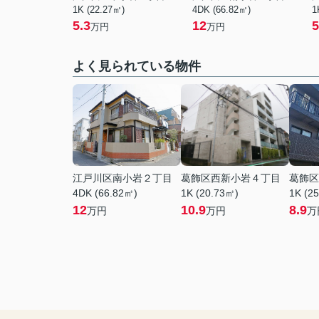
1K (22.27㎡)
4DK (66.82㎡)
1
5.3
12
5
万円
万円
よく見られている物件
江戸川区南小岩２丁目
葛飾区西新小岩４丁目
葛飾区
4DK (66.82㎡)
1K (20.73㎡)
1K (2
12
10.9
8.9
万円
万円
万