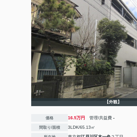
【外観】
16.5万円
管理/共益費
-
価格
3LDK/65.13㎡
間取り/面積
東京都
江戸川区
本一色
２丁目
所在地