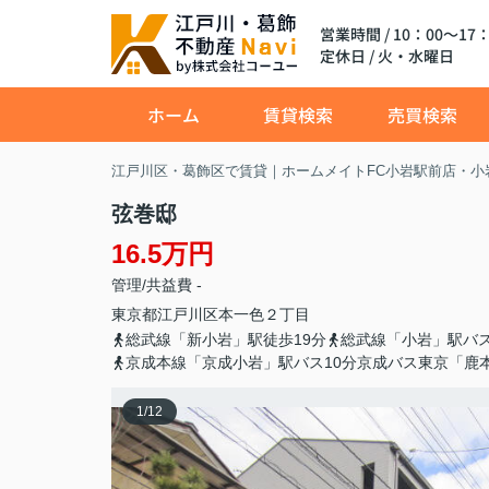
営業時間 / 10：00～17：
定休日 / 火・水曜日
ホーム
賃貸検索
売買検索
江戸川区・葛飾区で賃貸｜ホームメイトFC小岩駅前店・小
弦巻邸
16.5万円
管理/共益費 -
東京都
江戸川区
本一色
２丁目
総武線「新小岩」駅徒歩19分
総武線「小岩」駅バス
京成本線「京成小岩」駅バス10分京成バス東京「鹿
1
/
12