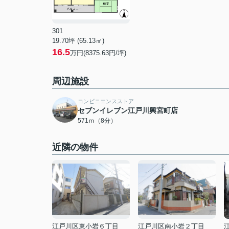
301
19.70坪 (65.13㎡)
16.5
万円(8375.63円/坪)
周辺施設
コンビニエンスストア
セブンイレブン江戸川興宮町店
571ｍ（8分）
近隣の物件
江戸川区東小岩６丁目
江戸川区南小岩２丁目