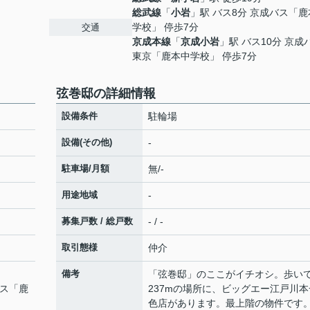
総武線
「
小岩
」駅 バス8分 京成バス「
学校」 停歩7分
交通
京成本線
「
京成小岩
」駅 バス10分 京成
東京「鹿本中学校」 停歩7分
弦巻邸の詳細情報
設備条件
駐輪場
設備(その他)
-
駐車場/月額
無/-
用途地域
-
募集戸数 / 総戸数
- / -
取引態様
仲介
備考
「弦巻邸」のここがイチオシ。歩い
バス「鹿
237mの場所に、ビッグエー江戸川本
色店があります。最上階の物件です