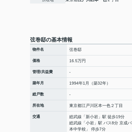
弦巻邸の基本情報
物件名
弦巻邸
価格
16.5万円
管理/共益費
-
築年月
1994年1月（築32年）
総戸数
-
所在地
東京都
江戸川区
本一色
２丁目
交通
総武線
「
新小岩
」駅 徒歩19分
総武線
「
小岩
」駅 バス8分 京成
本中学校」 停歩7分