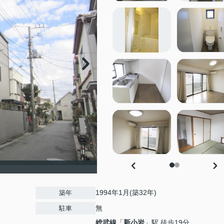
1994年1月(築32年)
築年
無
駐車
総武線
「
新小岩
」駅 徒歩19分