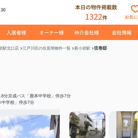
本日の物件掲載数
30
1322
件
お気に
入居者様
オーナー様
仲介会社様
会社情報
弦巻邸
岩駅北口店
江戸川区の住居用物件一覧
新小岩駅
8分京成バス「鹿本中学校」停歩7分
本中学校」停歩7分