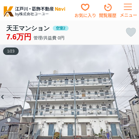
メニュー
お気に入り
閲覧履歴
天王マンション
空室2
7.6万円
管理/共益費 0円
1
/
23