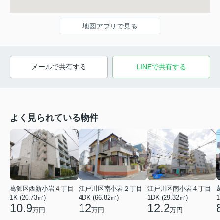
地図アプリで見る
メールで共有する
LINEで共有する
よく見られている物件
葛飾区西新小岩４丁目
江戸川区南小岩２丁目
江戸川区南小岩４丁目
1K (20.73㎡)
4DK (66.82㎡)
1DK (29.32㎡)
1
10.9
12
12.2
万円
万円
万円