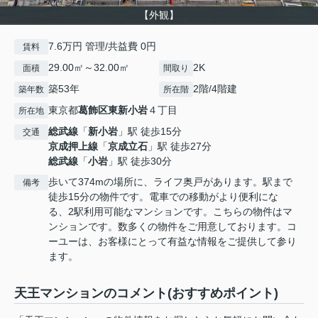
【外観】
7.6万円 管理/共益費 0円
賃料
29.00㎡～32.00㎡
2K
面積
間取り
築53年
2階/4階建
築年数
所在階
東京都
葛飾区
東新小岩
４丁目
所在地
総武線
「
新小岩
」駅 徒歩15分
交通
京成押上線
「
京成立石
」駅 徒歩27分
総武線
「
小岩
」駅 徒歩30分
歩いて374mの場所に、ライフ奥戸があります。駅まで
備考
徒歩15分の物件です。電車での移動がより便利にな
る、2駅利用可能なマンションです。こちらの物件はマ
ンションです。数多くの物件をご用意しております。コ
ーユーは、お客様にとって有益な情報をご提供して参り
ます。
天王マンションのコメント(おすすめポイント)