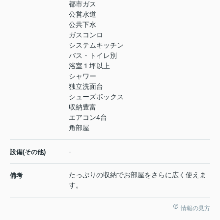
都市ガス
公営水道
公共下水
ガスコンロ
システムキッチン
バス・トイレ別
浴室１坪以上
シャワー
独立洗面台
シューズボックス
収納豊富
エアコン4台
角部屋
-
設備(その他)
たっぷりの収納でお部屋をさらに広く使えま
備考
す。
情報の見方