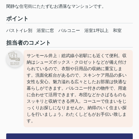
閑静な住宅街にたたずむお洒落なマンションです。
ポイント
バストイレ別
浴室に窓
バルコニー
浴室1坪以上
和室
担当者のコメント
サンモール井上：総武線小岩駅にも近くて便利。収
納はシューズボックス・クロゼットなどが備え付け
られているので、衣類や日用品の収納に重宝しま
す。洗面化粧台があるので、スキンケア用品の多い
女性も安心。魅力溢れる広々としたお部屋は快適な
暮らしができます。バルコニー付きの物件で、用途
に合わせて活用できます。布団などかさばるものも
スッキリと収納できる押入。コーユーで住まいをじ
っくりお探しになりませんか。納得のいく住まい探
しを行いましょう。わたくしどもがお手伝い致しま
す。