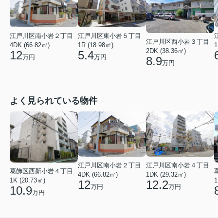
江戸川区南小岩２丁目
江戸川区東小岩５丁目
江戸川区西小岩３丁目
4DK (66.82㎡)
1R (18.98㎡)
1
2DK (38.36㎡)
12
5.4
万円
万円
8.9
万円
よく見られている物件
江戸川区南小岩２丁目
江戸川区南小岩４丁目
葛飾区西新小岩４丁目
4DK (66.82㎡)
1DK (29.32㎡)
1K (20.73㎡)
1
12
12.2
万円
万円
10.9
万円