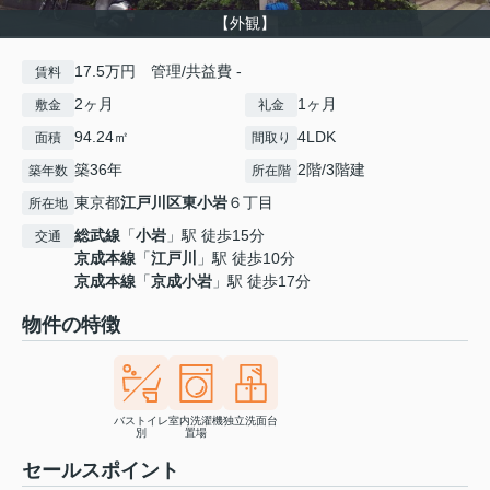
【外観】
17.5万円 管理/共益費 -
賃料
2ヶ月
1ヶ月
敷金
礼金
94.24㎡
4LDK
面積
間取り
築36年
2階/3階建
築年数
所在階
東京都
江戸川区
東小岩
６丁目
所在地
総武線
「
小岩
」駅 徒歩15分
交通
京成本線
「
江戸川
」駅 徒歩10分
京成本線
「
京成小岩
」駅 徒歩17分
物件の特徴
バストイレ
室内洗濯機
独立洗面台
別
置場
セールスポイント