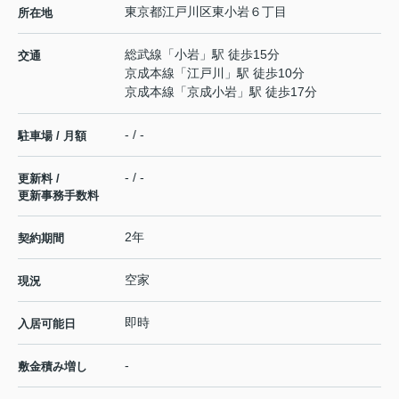
東京都
江戸川区
東小岩
６丁目
所在地
総武線
「
小岩
」駅 徒歩15分
交通
京成本線
「
江戸川
」駅 徒歩10分
京成本線
「
京成小岩
」駅 徒歩17分
- / -
駐車場 / 月額
- / -
更新料 /
更新事務手数料
2年
契約期間
空家
現況
即時
入居可能日
-
敷金積み増し