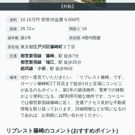
【外観】
10.15万円 管理/共益費 9,000円
賃料
25.72㎡
1K
面積
間取り
築1年
4階/5階建
築年数
所在階
東京都
江戸川区
篠崎町
２丁目
所在地
都営新宿線
「
篠崎
」駅 徒歩7分
交通
都営新宿線
「
瑞江
」駅 徒歩25分
総武線
「
小岩
」駅 徒歩56分
ぜひ一度見ていただきたい、「リブレスト篠崎」です。
備考
ローソン篠崎町2丁目店まで徒歩1分と近場にコンビニ
があるのもポイント。築1年の築浅物件。電車での移動
がより便利になる、2駅利用可能な物件です。コーユー
では都営新宿線篠崎に近く、交通アクセス良好な不動産
情報を取り扱っております。詳細情報などが気になるの
であれば、お気軽にお問い合わせください。
リブレスト篠崎のコメント(おすすめポイント)