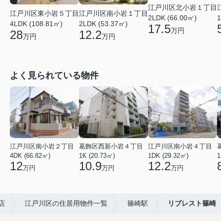
江戸川区北小岩１丁目
江戸川区南小岩１丁目
江戸川区東小岩５丁目
2LDK (66.00㎡)
1
2LDK (53.37㎡)
4LDK (108.81㎡)
17.5
万円
12.2
28
万円
万円
よく見られている物件
江戸川区南小岩２丁目
葛飾区西新小岩４丁目
江戸川区南小岩４丁目
4DK (66.82㎡)
1K (20.73㎡)
1DK (29.32㎡)
1
12
10.9
12.2
万円
万円
万円
店
江戸川区の住居用物件一覧
篠崎駅
リブレスト篠崎