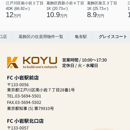
江戸川区南小岩２丁目
葛飾区西新小岩４丁目
葛飾区柴又３丁目
4DK (66.82㎡)
1K (20.73㎡)
1K (25.73㎡)
1
12
10.9
8.9
万円
万円
万円
口店
葛飾区の住居用物件一覧
亀有駅
グレイスコート
営業時間 / 10:00～17:30
定休日 / 火・水曜日
FC 小岩駅前店
〒133-0056
東京都江戸川区南小岩７丁目28番1号
TEL.03-5694-5501
FAX.03-5694-5502
東京都知事 (5) 第79910号
FC 小岩駅北口店
〒133-0057