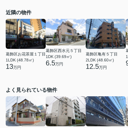
近隣の物件
葛飾区西水元５丁目
葛飾区お花茶屋１丁目
葛飾区亀有５丁目
1
1DK (39.69㎡)
1LDK (48.78㎡)
2LDK (48.60㎡)
6.5
万円
13
12.5
万円
万円
よく見られている物件