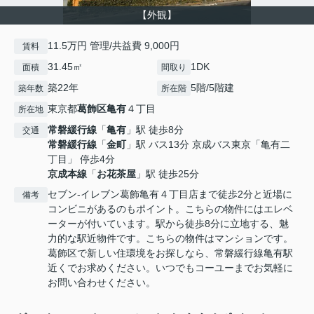
【外観】
11.5万円 管理/共益費 9,000円
賃料
31.45㎡
1DK
面積
間取り
築22年
5階/5階建
築年数
所在階
東京都
葛飾区
亀有
４丁目
所在地
常磐緩行線
「
亀有
」駅 徒歩8分
交通
常磐緩行線
「
金町
」駅 バス13分 京成バス東京「亀有二
丁目」 停歩4分
京成本線
「
お花茶屋
」駅 徒歩25分
セブン-イレブン葛飾亀有４丁目店まで徒歩2分と近場に
備考
コンビニがあるのもポイント。こちらの物件にはエレベ
ーターが付いています。駅から徒歩8分に立地する、魅
力的な駅近物件です。こちらの物件はマンションです。
葛飾区で新しい住環境をお探しなら、常磐緩行線亀有駅
近くでお求めください。いつでもコーユーまでお気軽に
お問い合わせください。