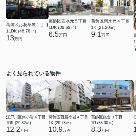
葛飾区南水元４丁目
葛飾区西水元５丁目
葛飾区お花茶屋１丁目
1K (21.20㎡)
1DK (39.69㎡)
1LDK (48.78㎡)
9.1
6.5
万円
万円
13
万円
1
よく見られている物件
江戸川区南小岩４丁目
葛飾区西新小岩４丁目
葛飾区鎌倉３丁目
1DK (29.32㎡)
1K (20.73㎡)
1R (38.00㎡)
4
12.2
10.9
8.3
万円
万円
万円