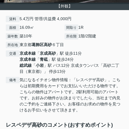
【外観】
5.4万円 管理/共益費 4,000円
賃料
16.09㎡
1R
面積
間取り
築10年
1階/2階建
築年数
所在階
東京都
葛飾区
高砂
６丁目
所在地
京成本線
「
京成高砂
」駅 徒歩11分
交通
京成本線
「
青砥
」駅 徒歩24分
総武線
「
小岩
」駅 バス12分 京成タウンバス「高砂二丁
目（東京都）」 停歩13分
気になるイチオシ物件情報：「レスペデザ高砂」。こち
備考
らは初期費用をカードでお支払いいただける物件です。
こちらの物件はアパートです。2駅利用可能のアパート
です。お好みの物件がお決まりでしたら、当社まで内見
のご予約をご連絡下さい。お客様のお求めの物件を見つ
けるお手伝いをさせて頂きます。
レスペデザ高砂のコメント(おすすめポイント)