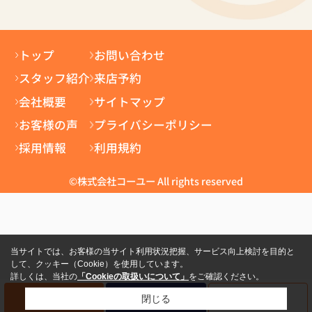
トップ
お問い合わせ
スタッフ紹介
来店予約
会社概要
サイトマップ
お客様の声
プライバシーポリシー
採用情報
利用規約
©株式会社コーユー All rights reserved
当サイトでは、お客様の当サイト利用状況把握、サービス向上検討を目的と
して、クッキー（Cookie）を使用しています。
詳しくは、当社の
「Cookieの取扱いについて」
をご確認ください。
電話
資料請求
来店予約
閉じる