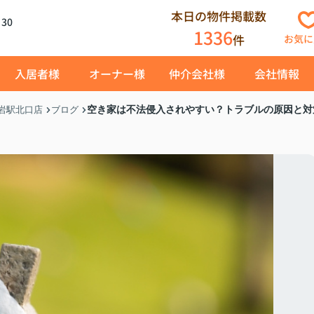
本日の物件掲載数
30
1336
件
お気に
入居者様
オーナー様
仲介会社様
会社情報
空き家は不法侵入されやすい？トラブルの原因と対
岩駅北口店
ブログ