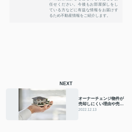
任せください。今後もお部屋探しをし
ている方などに有益な情報をお届けす
るため不動産情報をご紹介します。
NEXT
オーナーチェンジ物件が
売却しにくい理由や売却
する方法をご紹介
2022.12.13