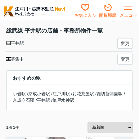
メニュー
お気に入り
閲覧履歴
総武線 平井駅の店舗・事務所物件一覧
平井駅
変更
募集中
変更
おすすめの駅
小岩駅
/
京成小岩駅
/
江戸川駅
/
お花茶屋駅
/
堀切菖蒲園駅
/
京成立石駅
/
平井駅
/
亀戸水神駅
1
棟
1
件