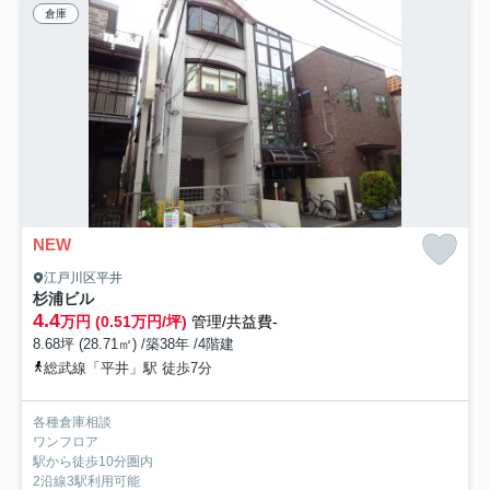
倉庫
NEW
江戸川区平井
杉浦ビル
4.4
万円 (0.51万円/坪)
管理/共益費-
8.68坪 (28.71㎡) /築38年 /4階建
総武線「平井」駅 徒歩7分
各種倉庫相談
ワンフロア
駅から徒歩10分圏内
2沿線3駅利用可能