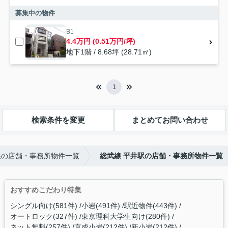
募集中の物件
B1
4.4万円 (0.51万円/坪)
地下1階 / 8.68坪 (28.71㎡)
1
検索条件を変更
まとめてお問い合わせ
線の店舗・事務所物件一覧
総武線 平井駅の店舗・事務所物件一覧
おすすめこだわり特集
シングル向け(581件)
小岩(491件)
駅近物件(443件)
オートロック(327件)
東京理科大学生向け(280件)
ネット無料(257件)
京成小岩(212件)
新小岩(212件)