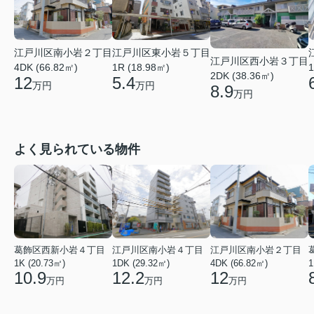
江戸川区南小岩２丁目
江戸川区東小岩５丁目
江戸川区西小岩３丁目
4DK (66.82㎡)
1R (18.98㎡)
1
2DK (38.36㎡)
12
5.4
万円
万円
8.9
万円
よく見られている物件
葛飾区西新小岩４丁目
江戸川区南小岩４丁目
江戸川区南小岩２丁目
1K (20.73㎡)
1DK (29.32㎡)
4DK (66.82㎡)
1
10.9
12.2
12
万円
万円
万円