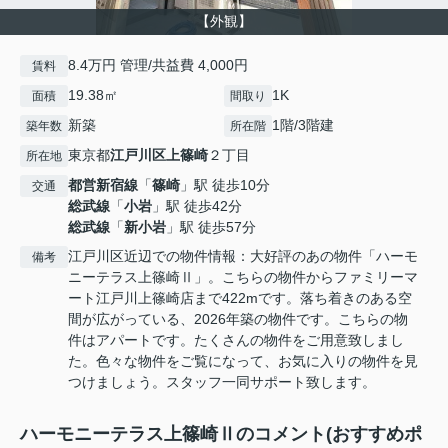
【外観】
8.4万円 管理/共益費 4,000円
賃料
19.38㎡
1K
面積
間取り
新築
1階/3階建
築年数
所在階
東京都
江戸川区
上篠崎
２丁目
所在地
都営新宿線
「
篠崎
」駅 徒歩10分
交通
総武線
「
小岩
」駅 徒歩42分
総武線
「
新小岩
」駅 徒歩57分
江戸川区近辺での物件情報：大好評のあの物件「ハーモ
備考
ニーテラス上篠崎Ⅱ」。こちらの物件からファミリーマ
ート江戸川上篠崎店まで422mです。落ち着きのある空
間が広がっている、2026年築の物件です。こちらの物
件はアパートです。たくさんの物件をご用意致しまし
た。色々な物件をご覧になって、お気に入りの物件を見
つけましょう。スタッフ一同サポート致します。
ハーモニーテラス上篠崎Ⅱのコメント(おすすめポ