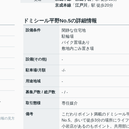
京成本線
「
江戸川
」駅 徒歩20分
ドミシール平野No.5の詳細情報
設備条件
閑静な住宅地
駐輪場
バイク置場あり
敷地内ごみ置き場
設備(その他)
-
駐車場/月額
-/-
用途地域
-
募集戸数 / 総戸数
- / -
分
取引態様
専任媒介
備考
こだわりポイント満載のドミシール
情報の見方
No.5。歩いて徒歩3分の場所にライ
小岩店があるのもポイント。共用部