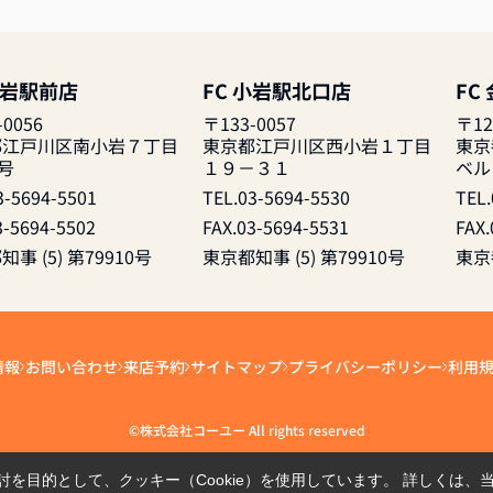
小岩駅前店
FC 小岩駅北口店
FC
-0056
〒133-0057
〒12
都江戸川区南小岩７丁目
東京都江戸川区西小岩１丁目
東京
1号
１９－３１
ベル
3-5694-5501
TEL.03-5694-5530
TEL.
3-5694-5502
FAX.03-5694-5531
FAX.
事 (5) 第79910号
東京都知事 (5) 第79910号
東京都
情報
お問い合わせ
来店予約
サイトマップ
プライバシーポリシー
利用
©株式会社コーユー All rights reserved
を目的として、クッキー（Cookie）を使用しています。
詳しくは、