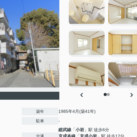
1985年4月(築41年)
築年
-
駐車
総武線
「
小岩
」駅 徒歩6分
京成本線
「
京成小岩
」駅 徒歩12分
交通