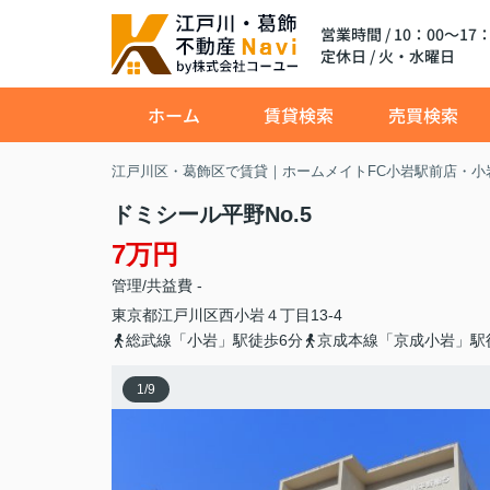
営業時間 / 10：00～17：
定休日 / 火・水曜日
ホーム
賃貸検索
売買検索
江戸川区・葛飾区で賃貸｜ホームメイトFC小岩駅前店・小
ドミシール平野No.5
7万円
管理/共益費 -
東京都
江戸川区
西小岩
４丁目13-4
総武線「小岩」駅徒歩6分
京成本線「京成小岩」駅
1
/
9