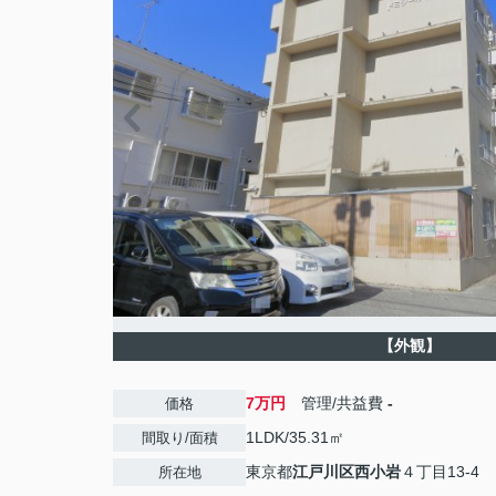
【外観】
7万円
管理/共益費
-
価格
1LDK/35.31㎡
間取り/面積
東京都
江戸川区
西小岩
４丁目13-4
所在地