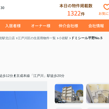
本日の物件掲載数
30
1322
件
お気に
入居者様
オーナー様
仲介会社様
会社情報
ドミシール平野No.5
岩駅北口店
江戸川区の住居用物件一覧
小岩駅
徒歩12分
京成本線「江戸川」駅徒歩20分