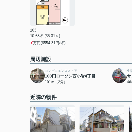
103
10.68坪 (35.31㎡)
7
万円(6554.31円/坪)
周辺施設
コンビニエンスストア
生
100円ローソン西小岩4丁目
サ
101ｍ（2分）
4
近隣の物件