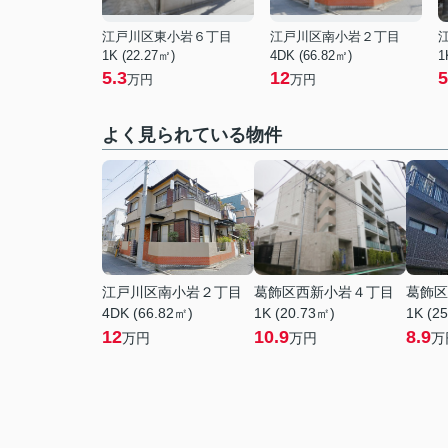
江戸川区東小岩６丁目
江戸川区南小岩２丁目
1K (22.27㎡)
4DK (66.82㎡)
1
5.3
12
5
万円
万円
よく見られている物件
江戸川区南小岩２丁目
葛飾区西新小岩４丁目
葛飾区
4DK (66.82㎡)
1K (20.73㎡)
1K (2
12
10.9
8.9
万円
万円
万