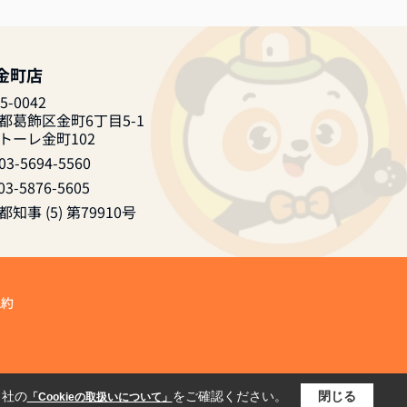
 金町店
5-0042
都葛飾区金町6丁目5-1
トーレ金町102
03-5694-5560
03-5876-5605
知事 (5) 第79910号
規約
当社の
をご確認ください。
閉じる
「Cookieの取扱いについて」