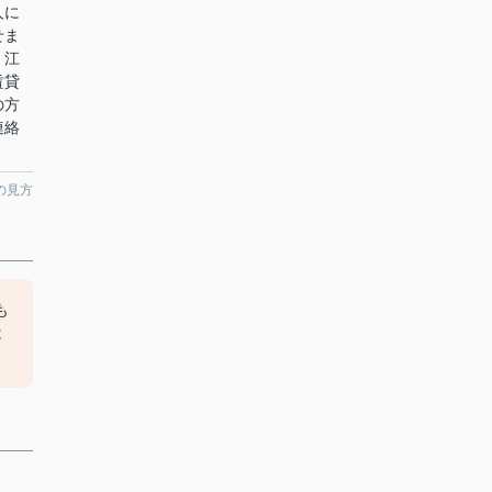
人に
せま
。江
賃貸
の方
連絡
の見方
も
は