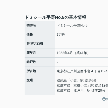
ドミシール平野No.5の基本情報
物件名
ドミシール平野No.5
価格
7万円
管理/共益費
-
築年月
1985年4月（築41年）
総戸数
-
所在地
東京都
江戸川区
西小岩
４丁目13-4
交通
総武線
「
小岩
」駅 徒歩6分
京成本線
「
京成小岩
」駅 徒歩12
京成本線
「
江戸川
」駅 徒歩20分