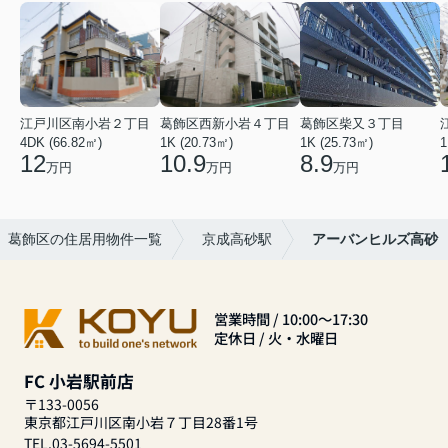
江戸川区南小岩２丁目
葛飾区西新小岩４丁目
葛飾区柴又３丁目
4DK (66.82㎡)
1K (20.73㎡)
1K (25.73㎡)
1
12
10.9
8.9
万円
万円
万円
葛飾区の住居用物件一覧
京成高砂駅
アーバンヒルズ高砂
営業時間 / 10:00～17:30
定休日 / 火・水曜日
FC 小岩駅前店
〒133-0056
東京都江戸川区南小岩７丁目28番1号
TEL.03-5694-5501