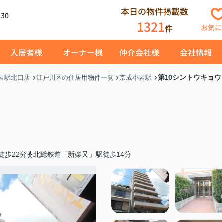
本日の物件掲載数
30
1321
件
お気に
入居者様
オーナー様
仲介会社様
会社情報
第10シントウキョウ
岩駅北口店
江戸川区の住居用物件一覧
京成小岩駅
徒歩22分
北総鉄道「新柴又」駅徒歩14分