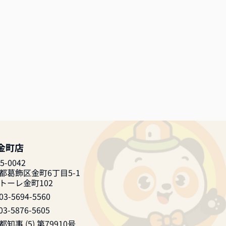
 金町店
5-0042
都葛飾区金町6丁目5-1
トーレ金町102
03-5694-5560
03-5876-5605
知事 (5) 第79910号