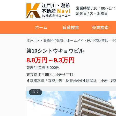
営業時間 / 10：00～17：
定休日 / 火・水曜日
ホーム
賃貸検索
売買検索
江戸川区・葛飾区で賃貸｜ホームメイトFC小岩駅前店・小
第10シントウキョウビル
8.8万円～9.3万円
管理/共益費 5,000円
東京都
江戸川区
北小岩
６丁目
京成本線「京成小岩」駅徒歩4分
総武線「小岩」駅
1
/
12