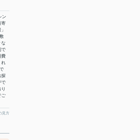
シン
最寄
岩」
敷
々な
利で
期費
くれ
で
お探
がで
おり
でご
の見方