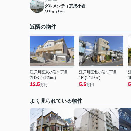
スーパー
グルメシティ京成小岩
233ｍ（3分）
近隣の物件
江戸川区東小岩１丁目
江戸川区北小岩５丁目
2LDK (58.25㎡)
1R (17.32㎡)
1
12.5
5.5
5
万円
万円
よく見られている物件