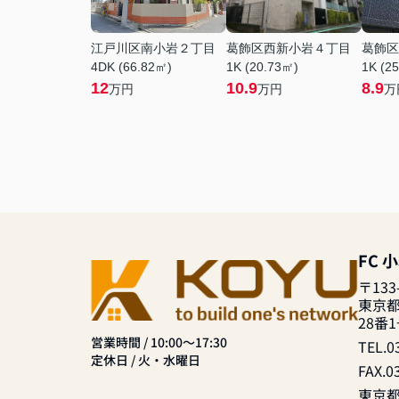
江戸川区南小岩２丁目
葛飾区西新小岩４丁目
葛飾区
4DK (66.82㎡)
1K (20.73㎡)
1K (2
12
10.9
8.9
万円
万円
万
FC 
〒133
東京
28番
営業時間 / 10:00～17:30
TEL.0
定休日 / 火・水曜日
FAX.0
東京都知