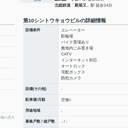
北総鉄道
「
新柴又
」駅 徒歩14分
第10シントウキョウビルの詳細情報
設備条件
エレベーター
駐輪場
バイク置場あり
敷地内ごみ置き場
CATV
インターネット対応
オートロック
宅配ボックス
防犯カメラ
設備(その他)
-
駐車場/月額
空無/-
用途地域
-
情報の見方
募集戸数 / 総戸数
- / -