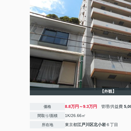
【外観】
8.8万円～9.3万円
管理/共益費
5,
価格
1K/26.66㎡
間取り/面積
東京都
江戸川区
北小岩
６丁目
所在地