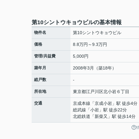
第10シントウキョウビルの基本情報
物件名
第10シントウキョウビル
価格
8.8万円～9.3万円
管理/共益費
5,000円
築年月
2008年3月（築18年）
総戸数
-
所在地
東京都
江戸川区
北小岩
６丁目
交通
京成本線
「
京成小岩
」駅 徒歩4分
総武線
「
小岩
」駅 徒歩22分
北総鉄道
「
新柴又
」駅 徒歩14分