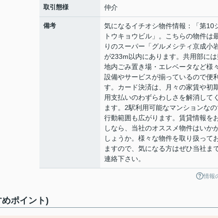
取引態様
仲介
備考
気になるイチオシ物件情報：「第10
トウキョウビル」。こちらの物件は
りのスーパー「グルメシティ京成小
が233m以内にあります。共用部には
地内ごみ置き場・エレベータなど様
設備やサービスが揃っているので便
す。カード決済は、月々の家賃や初
用支払いのわずらわしさを解消して
ます。2駅利用可能なマンションなの
行動範囲も広がります。賃貸情報を
しなら、当社のオススメ物件はいか
しょうか。様々な物件を取り扱って
ますので、気になる方はぜひ当社ま
連絡下さい。
情報
すめポイント)