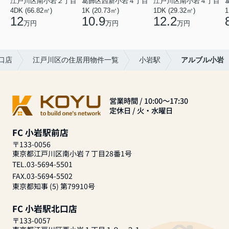
江戸川区南小岩２丁目
葛飾区西新小岩４丁目
江戸川区南小岩４丁目
4DK (66.82㎡)
1K (20.73㎡)
1DK (29.32㎡)
1
12
10.9
12.2
万円
万円
万円
口店
江戸川区の住居用物件一覧
小岩駅
アルブル小岩
営業時間 / 10:00～17:30
定休日 / 火・水曜日
FC 小岩駅前店
〒133-0056
東京都江戸川区南小岩７丁目28番1号
TEL.03-5694-5501
FAX.03-5694-5502
東京都知事 (5) 第79910号
FC 小岩駅北口店
〒133-0057