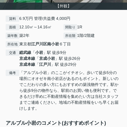
【外観】
6.9万円 管理/共益費 4,000円
賃料
12.10㎡～14.16㎡
1R
面積
間取り
築2年
1階/2階建
築年数
所在階
東京都
江戸川区
南小岩
６丁目
所在地
総武線
「
小岩
」駅 徒歩9分
交通
京成本線
「
京成小岩
」駅 徒歩26分
京成本線
「
江戸川
」駅 徒歩29分
「アルブル小岩」のここがイチオシ。歩いて徒歩5分の
備考
場所にオオゼキ南小岩店があるのもポイント。新しいの
でこだわりの多い方にもおすすめの築浅物件です。駅か
ら徒歩9分の物件なら、駅前のお買い物も便利です。で
きるだけ早めに不動産情報を集めたい方は当社スタッフ
までご連絡ください。地域の不動産情報をいち早くお届
けします。
アルブル小岩のコメント(おすすめポイント)