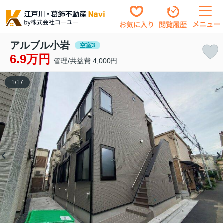
メニュー
お気に入り
閲覧履歴
アルブル小岩
空室3
6.9万円
管理/共益費 4,000円
1
/
17