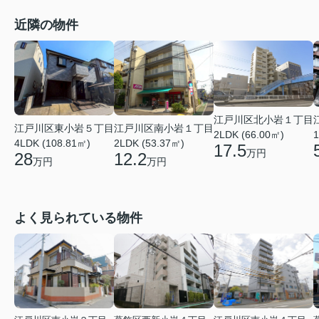
近隣の物件
江戸川区北小岩１丁目
江戸川区南小岩１丁目
江戸川区東小岩５丁目
2LDK (66.00㎡)
1
2LDK (53.37㎡)
4LDK (108.81㎡)
17.5
万円
12.2
28
万円
万円
よく見られている物件