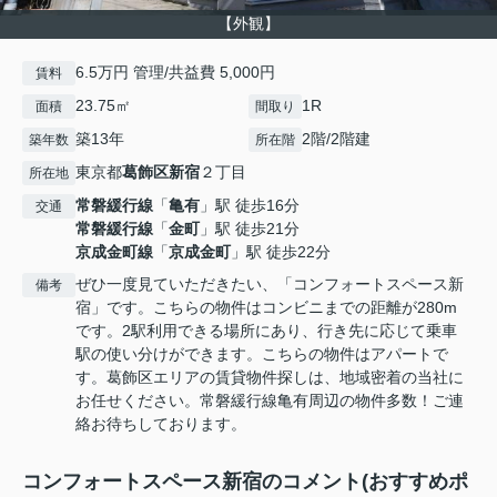
【外観】
6.5万円 管理/共益費 5,000円
賃料
23.75㎡
1R
面積
間取り
築13年
2階/2階建
築年数
所在階
東京都
葛飾区
新宿
２丁目
所在地
常磐緩行線
「
亀有
」駅 徒歩16分
交通
常磐緩行線
「
金町
」駅 徒歩21分
京成金町線
「
京成金町
」駅 徒歩22分
ぜひ一度見ていただきたい、「コンフォートスペース新
備考
宿」です。こちらの物件はコンビニまでの距離が280m
です。2駅利用できる場所にあり、行き先に応じて乗車
駅の使い分けができます。こちらの物件はアパートで
す。葛飾区エリアの賃貸物件探しは、地域密着の当社に
お任せください。常磐緩行線亀有周辺の物件多数！ご連
絡お待ちしております。
コンフォートスペース新宿のコメント(おすすめポ