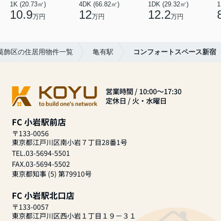
1K (20.73㎡)
4DK (66.82㎡)
1DK (29.32㎡)
1
10.9
12
12.2
万円
万円
万円
葛飾区の住居用物件一覧
亀有駅
コンフォートスペース新宿
営業時間 / 10:00～17:30
定休日 / 火・水曜日
FC 小岩駅前店
〒133-0056
東京都江戸川区南小岩７丁目28番1号
TEL.03-5694-5501
FAX.03-5694-5502
東京都知事 (5) 第79910号
FC 小岩駅北口店
〒133-0057
東京都江戸川区西小岩１丁目１９－３１