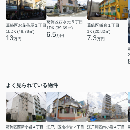
葛飾区西水元５丁目
葛飾区お花茶屋１丁目
葛飾区鎌倉１丁目
1DK (39.69㎡)
1LDK (48.78㎡)
1K (20.82㎡)
6.5
万円
13
7.3
万円
万円
2
よく見られている物件
葛飾区西新小岩４丁目
江戸川区南小岩２丁目
江戸川区南小岩４丁目