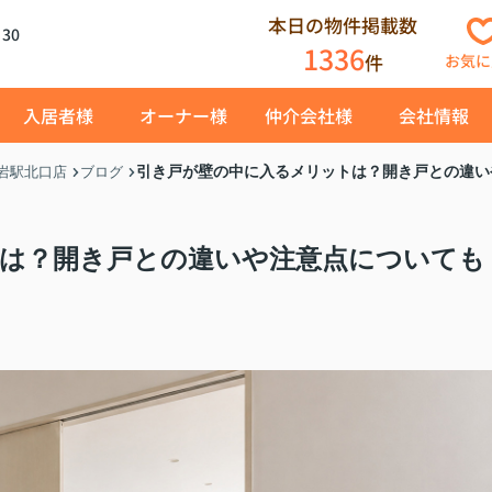
本日の物件掲載数
30
1336
件
お気に
入居者様
オーナー様
仲介会社様
会社情報
引き戸が壁の中に入るメリットは？開き戸との違い
岩駅北口店
ブログ
は？開き戸との違いや注意点についても