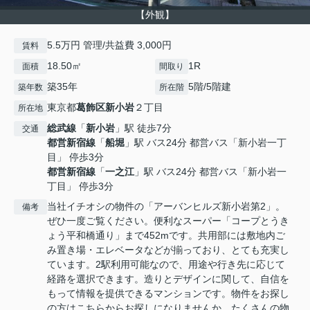
【外観】
5.5万円 管理/共益費 3,000円
賃料
18.50㎡
1R
面積
間取り
築35年
5階/5階建
築年数
所在階
東京都
葛飾区
新小岩
２丁目
所在地
総武線
「
新小岩
」駅 徒歩7分
交通
都営新宿線
「
船堀
」駅 バス24分 都営バス「新小岩一丁
目」 停歩3分
都営新宿線
「
一之江
」駅 バス24分 都営バス「新小岩一
丁目」 停歩3分
当社イチオシの物件の「アーバンヒルズ新小岩第2」。
備考
ぜひ一度ご覧ください。便利なスーパー「コープとうき
ょう平和橋通り」まで452mです。共用部には敷地内ご
み置き場・エレベータなどが揃っており、とても充実し
ています。2駅利用可能なので、用途や行き先に応じて
経路を選択できます。造りとデザインに関して、自信を
もって情報を提供できるマンションです。物件をお探し
の方はこちらからお探しになりませんか。たくさんの物