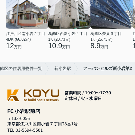
江戸川区南小岩２丁目
葛飾区西新小岩４丁目
葛飾区柴又３丁目
4DK (66.82㎡)
1K (20.73㎡)
1K (25.73㎡)
1
12
10.9
8.9
万円
万円
万円
飾区の住居用物件一覧
新小岩駅
アーバンヒルズ新小岩第2
営業時間 / 10:00～17:30
定休日 / 火・水曜日
FC 小岩駅前店
〒133-0056
東京都江戸川区南小岩７丁目28番1号
TEL.03-5694-5501