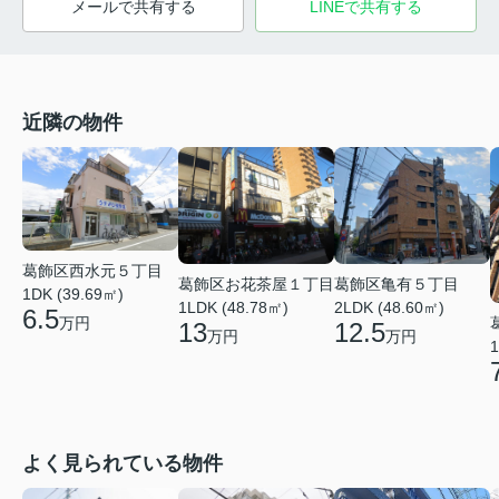
メールで共有する
LINEで共有する
近隣の物件
葛飾区西水元５丁目
葛飾区お花茶屋１丁目
葛飾区亀有５丁目
1DK (39.69㎡)
1LDK (48.78㎡)
2LDK (48.60㎡)
6.5
万円
13
12.5
万円
万円
1
よく見られている物件