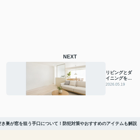
NEXT
リビングとダ
イニングを仕
切りで分ける
2026.05.19
方法！工夫や
注意点につい
ても解説
空き巣が窓を狙う手口について！防犯対策やおすすめのアイテムも解説