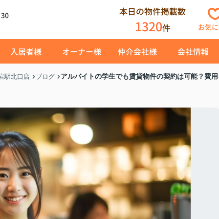
本日の物件掲載数
30
1320
件
お気に
入居者様
オーナー様
仲介会社様
会社情報
アルバイトの学生でも賃貸物件の契約は可能？費用
岩駅北口店
ブログ