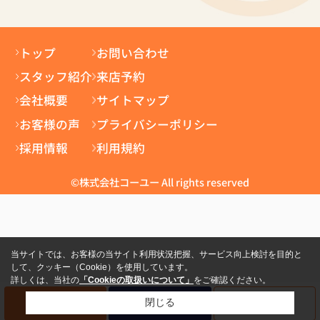
トップ
お問い合わせ
スタッフ紹介
来店予約
会社概要
サイトマップ
お客様の声
プライバシーポリシー
採用情報
利用規約
©株式会社コーユー All rights reserved
当サイトでは、お客様の当サイト利用状況把握、サービス向上検討を目的と
して、クッキー（Cookie）を使用しています。
詳しくは、当社の
「Cookieの取扱いについて」
をご確認ください。
電話
資料請求
来店予約
閉じる