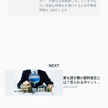
さい。今後もお部屋探しをしている方な
どに有益な情報をお届けするため不動産
情報をご紹介します。
NEXT
家を貸す際の賃料査定と
は？見られるポイントを
ご紹介
2024.05.07